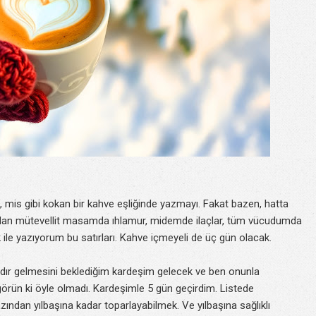
, mis gibi kokan bir kahve eşliğinde yazmayı. Fakat bazen, hatta
undan mütevellit masamda ıhlamur, midemde ilaçlar, tüm vücudumda
k ile yazıyorum bu satırları. Kahve içmeyeli de üç gün olacak.
ardır gelmesini beklediğim kardeşim gelecek ve ben onunla
n görün ki öyle olmadı. Kardeşimle 5 gün geçirdim. Listede
ından yılbaşına kadar toparlayabilmek. Ve yılbaşına sağlıklı