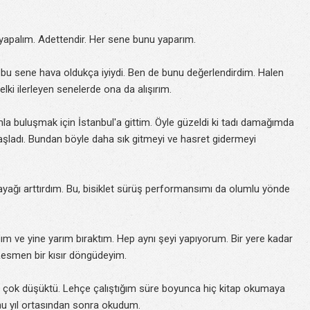
i yapalım. Adettendir. Her sene bunu yaparım.
a bu sene hava oldukça iyiydi. Ben de bunu değerlendirdim. Halen
ki ilerleyen senelerde ona da alışırım.
la buluşmak için İstanbul'a gittim. Öyle güzeldi ki tadı damağımda
başladı. Bundan böyle daha sık gitmeyi ve hasret gidermeyi
ayağı arttırdım. Bu, bisiklet sürüş performansımı da olumlu yönde
ım ve yine yarım bıraktım. Hep aynı şeyi yapıyorum. Bir yere kadar
 Resmen bir kısır döngüdeyim.
 çok düşüktü. Lehçe çalıştığım süre boyunca hiç kitap okumaya
nu yıl ortasından sonra okudum.