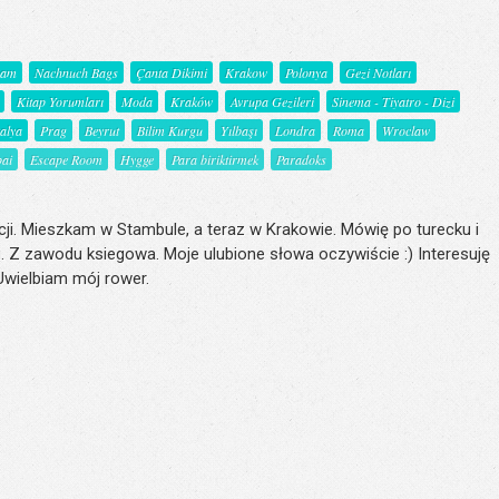
şam
Nachnuch Bags
Çanta Dikimi
Krakow
Polonya
Gezi Notları
Kitap Yorumları
Moda
Kraków
Avrupa Gezileri
Sinema - Tiyatro - Dizi
talya
Prag
Beyrut
Bilim Kurgu
Yılbaşı
Londra
Roma
Wroclaw
ai
Escape Room
Hygge
Para biriktirmek
Paradoks
ji. Mieszkam w Stambule, a teraz w Krakowie. Mówię po turecku i
. Z zawodu ksiegowa. Moje ulubione słowa oczywiście :) Interesuję
 Uwielbiam mój rower.