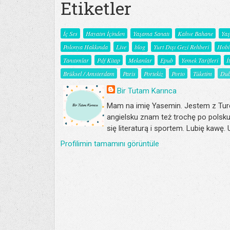
Etiketler
İç Ses
Hayatın İçinden
Yaşama Sanatı
Kahve Bahane
Ya
Polonya Hakkında
Live
blog
Yurt Dışı Gezi Rehberi
Hobi
Tanıtımlar
Pdf Kitap
Mekanlar
Epub
Yemek Tarifleri
İ
Brüksel / Amsterdam
Paris
Portekiz
Porto
Tüketim
Dub
Bir Tutam Karınca
Mam na imię Yasemin. Jestem z Turc
angielsku znam też trochę po polsku
się literaturą i sportem. Lubię kawę.
Profilimin tamamını görüntüle