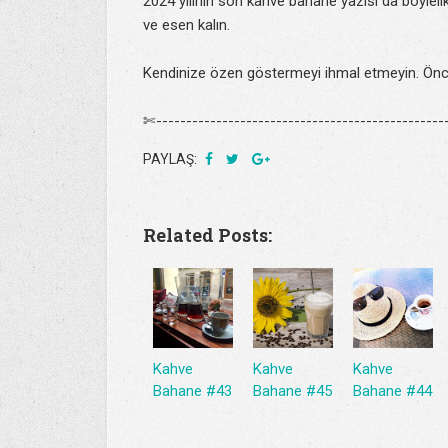
2024 yılının son kahve bahane yazısı da böylel
ve esen kalın.
Kendinize özen göstermeyi ihmal etmeyin. Önc
✄-------------------------------------------------
PAYLAŞ:
Related Posts:
Kahve
Kahve
Kahve
Bahane #43
Bahane #45
Bahane #44