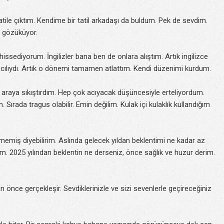
 tatile çıktım. Kendime bir tatil arkadaşı da buldum. Pek de sevdim.
bi gözüküyor.
 hissediyorum. İngilizler bana ben de onlara alıştım. Artık ingilizce
sancılıydı. Artık o dönemi tamamen atlattım. Kendi düzenimi kurdum.
de araya sıkıştırdım. Hep çok acıyacak düşüncesiyle erteliyordum.
ırada tragus olabilir. Emin değilim. Kulak içi kulaklık kullandığım
çmemiş diyebilirim. Aslında gelecek yıldan beklentimi ne kadar az
m. 2025 yılından beklentin ne derseniz, önce sağlık ve huzur derim.
n önce gerçekleşir. Sevdiklerinizle ve sizi sevenlerle geçireceğiniz