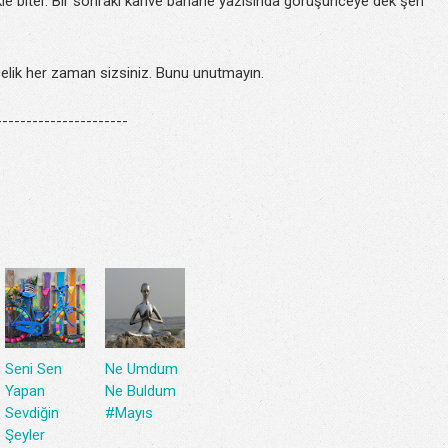
ikle biter. Bir sonraki kahve bahane yazısında görüşünceye dek şen
elik her zaman sizsiniz. Bunu unutmayın.
---------------------
Seni Sen
Ne Umdum
Yapan
Ne Buldum
Sevdiğin
#Mayıs
Şeyler