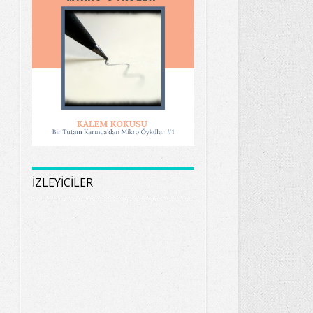
İZLEYİCİLER