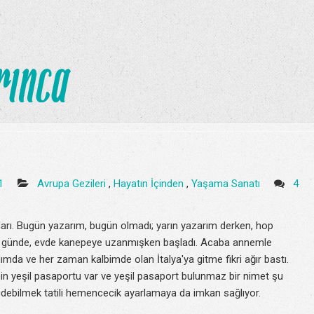
01
Avrupa Gezileri
,
Hayatın İçinden
,
Yaşama Sanatı
4
rı. Bugün yazarım, bugün olmadı; yarın yazarım derken, hop
bir günde, evde kanepeye uzanmışken başladı. Acaba annemle
klımda ve her zaman kalbimde olan İtalya'ya gitme fikri ağır bastı.
min yeşil pasaportu var ve yeşil pasaport bulunmaz bir nimet şu
idebilmek tatili hemencecik ayarlamaya da imkan sağlıyor.