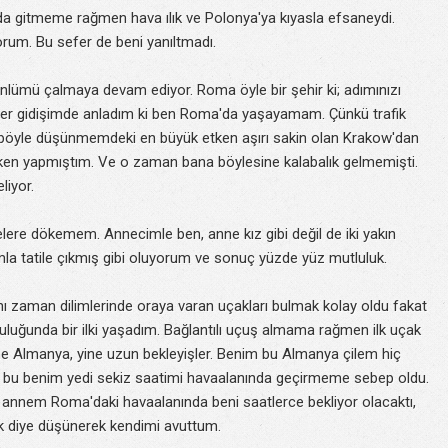
da gitmeme rağmen hava ılık ve Polonya'ya kıyasla efsaneydi.
rum. Bu sefer de beni yanıltmadı.
önlümü çalmaya devam ediyor. Roma öyle bir şehir ki; adımınızı
 sefer gidişimde anladım ki ben Roma'da yaşayamam. Çünkü trafik
çi böyle düşünmemdeki en büyük etken aşırı sakin olan Krakow'dan
ayken yapmıştım. Ve o zaman bana böylesine kalabalık gelmemişti.
liyor.
lere dökemem. Annecimle ben, anne kız gibi değil de iki yakın
la tatile çıkmış gibi oluyorum ve sonuç yüzde yüz mutluluk.
 zaman dilimlerinde oraya varan uçakları bulmak kolay oldu fakat
uluğunda bir ilki yaşadım. Bağlantılı uçuş almama rağmen ilk uçak
 Yine Almanya, yine uzun bekleyişler. Benim bu Almanya çilem hiç
kat bu benim yedi sekiz saatimi havaalanında geçirmeme sebep oldu.
annem Roma'daki havaalanında beni saatlerce bekliyor olacaktı,
ık diye düşünerek kendimi avuttum.