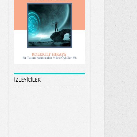
İZLEYİCİLER