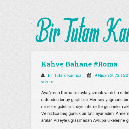
Kahve Bahane #Roma
Bir Tutam Karınca
9 Nisan 2023 15:
yorum
Ayağımda Roma tozuyla yazmak vardı bu satırla
üstünden bir ay geçti bile. Her şey yağmurlu 
nerelere gidebiliriz diye internette gezinirken a
Ve hızlıca beş günlük bir tatil ayarladım. Anne
aralar. Vizeyle uğraşmadan Avrupa ülkelerine g