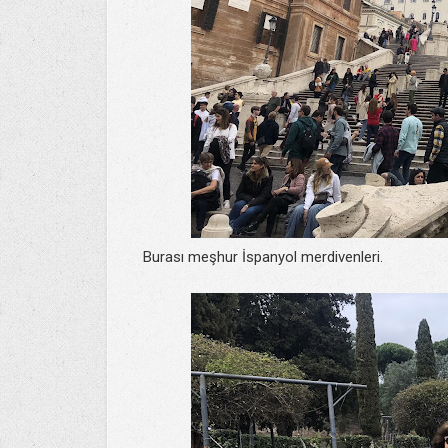
Burası meşhur İspanyol merdivenleri.