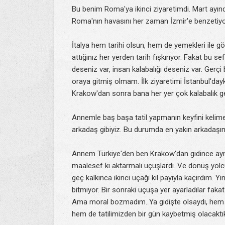
Bu benim Roma'ya ikinci ziyaretimdi. Mart ayın
Roma'nın havasını her zaman İzmir'e benzetiyo
İtalya hem tarihi olsun, hem de yemekleri ile g
attığınız her yerden tarih fışkırıyor. Fakat bu
deseniz var, insan kalabalığı deseniz var. Ger
oraya gitmiş olmam. İlk ziyaretimi İstanbul'd
Krakow'dan sonra bana her yer çok kalabalık ge
Annemle baş başa tatil yapmanın keyfini kelime
arkadaş gibiyiz. Bu durumda en yakın arkadaşım
Annem Türkiye'den ben Krakow'dan gidince aynı
maalesef ki aktarmalı uçuşlardı. Ve dönüş yolc
geç kalkınca ikinci uçağı kıl payıyla kaçırdım.
bitmiyor. Bir sonraki uçuşa yer ayarladılar fa
Ama moral bozmadım. Ya gidişte olsaydı, hem 
hem de tatilimizden bir gün kaybetmiş olacakt