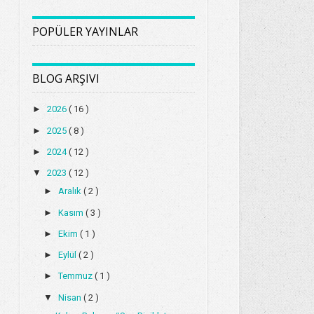
POPÜLER YAYINLAR
BLOG ARŞIVI
►
2026
( 16 )
►
2025
( 8 )
►
2024
( 12 )
▼
2023
( 12 )
►
Aralık
( 2 )
►
Kasım
( 3 )
►
Ekim
( 1 )
►
Eylül
( 2 )
►
Temmuz
( 1 )
▼
Nisan
( 2 )