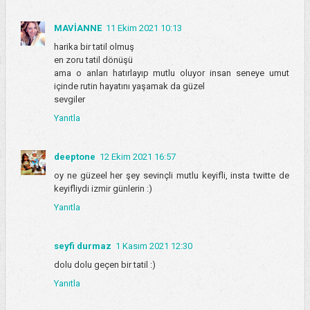
MAVİANNE
11 Ekim 2021 10:13
harika bir tatil olmuş
en zoru tatil dönüşü
ama o anları hatırlayıp mutlu oluyor insan seneye umut
içinde rutin hayatını yaşamak da güzel
sevgiler
Yanıtla
deeptone
12 Ekim 2021 16:57
oy ne güzeel her şey sevinçli mutlu keyifli, insta twitte de
keyifliydi izmir günlerin :)
Yanıtla
seyfi durmaz
1 Kasım 2021 12:30
dolu dolu geçen bir tatil :)
Yanıtla