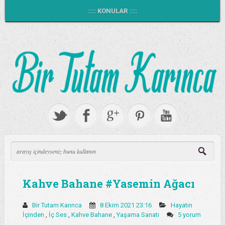
:::: KONULAR ::::
Kahve Bahane #Yasemin Ağacı
Bir Tutam Karınca
8 Ekim 2021 23:16
Hayatın
İçinden
,
İç Ses
,
Kahve Bahane
,
Yaşama Sanatı
5 yorum