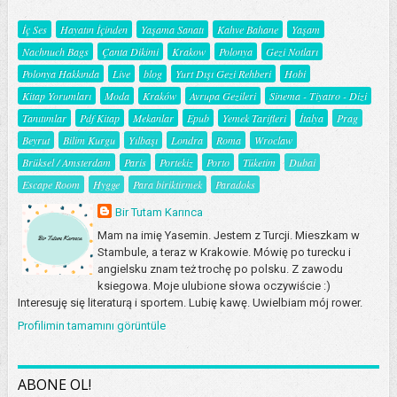
İç Ses
Hayatın İçinden
Yaşama Sanatı
Kahve Bahane
Yaşam
Nachnuch Bags
Çanta Dikimi
Krakow
Polonya
Gezi Notları
Polonya Hakkında
Live
blog
Yurt Dışı Gezi Rehberi
Hobi
Kitap Yorumları
Moda
Kraków
Avrupa Gezileri
Sinema - Tiyatro - Dizi
Tanıtımlar
Pdf Kitap
Mekanlar
Epub
Yemek Tarifleri
İtalya
Prag
Beyrut
Bilim Kurgu
Yılbaşı
Londra
Roma
Wroclaw
Brüksel / Amsterdam
Paris
Portekiz
Porto
Tüketim
Dubai
Escape Room
Hygge
Para biriktirmek
Paradoks
Bir Tutam Karınca
Mam na imię Yasemin. Jestem z Turcji. Mieszkam w
Stambule, a teraz w Krakowie. Mówię po turecku i
angielsku znam też trochę po polsku. Z zawodu
ksiegowa. Moje ulubione słowa oczywiście :)
Interesuję się literaturą i sportem. Lubię kawę. Uwielbiam mój rower.
Profilimin tamamını görüntüle
ABONE OL!