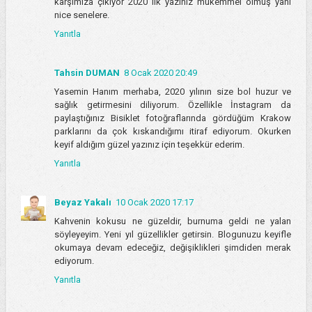
karşımıza çıkıyor 2020 ilk yazınız mükemmel olmuş yani
nice senelere.
Yanıtla
Tahsin DUMAN
8 Ocak 2020 20:49
Yasemin Hanım merhaba, 2020 yılının size bol huzur ve
sağlık getirmesini diliyorum. Özellikle İnstagram da
paylaştığınız Bisiklet fotoğraflarında gördüğüm Krakow
parklarını da çok kıskandığımı itiraf ediyorum. Okurken
keyif aldığım güzel yazınız için teşekkür ederim.
Yanıtla
Beyaz Yakalı
10 Ocak 2020 17:17
Kahvenin kokusu ne güzeldir, burnuma geldi ne yalan
söyleyeyim. Yeni yıl güzellikler getirsin. Blogunuzu keyifle
okumaya devam edeceğiz, değişiklikleri şimdiden merak
ediyorum.
Yanıtla