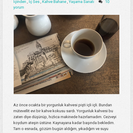
İçinden
,
İç Ses
,
Kahve Bahane
,
Yaşama Sanatı
10
yorum
Az önce ocakta bir yorgunluk kahvesi pişti içli içli. Bundan
mütevellit evi bir kahve kokusu sardı. Yorgunluk kahvesi bu
zaten diye düşünüp, hızlıca makinede hazırlamadım. Cezveyi
koydum ateşin üstüne. Kaynayana kadar başında bekledim.
Tam o esnada, gözüm bugün aldığım, yıkadığım ve suyu