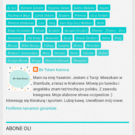
İç Ses
Hayatın İçinden
Yaşama Sanatı
Kahve Bahane
Yaşam
Nachnuch Bags
Çanta Dikimi
Krakow
Polonya
Gezi Notları
Polonya Hakkında
Live
blog
Yurt Dışı Gezi Rehberi
Hobi
Kitap Yorumları
Moda
Kraków
Avrupa Gezileri
Sinema - Tiyatro - Dizi
Tanıtımlar
Pdf Kitap
Mekanlar
Epub
Yemek Tarifleri
İtalya
Prag
Beyrut
Bilim Kurgu
Yılbaşı
Londra
Roma
Wroclaw
Brüksel / Amsterdam
Paris
Portekiz
Porto
Tüketim
Dubai
Escape Room
Hygge
Para biriktirmek
Paradoks
Bir Tutam Karınca
Mam na imię Yasemin. Jestem z Turcji. Mieszkam w
Stambule, a teraz w Krakowie. Mówię po turecku i
angielsku znam też trochę po polsku. Z zawodu
ksiegowa. Moje ulubione słowa oczywiście :)
Interesuję się literaturą i sportem. Lubię kawę. Uwielbiam mój rower.
Profilimin tamamını görüntüle
ABONE OL!