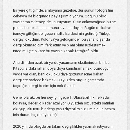
Bir yere gittiğimde, ambiyansı güzelse, dur şunun fotoğrafını
çekeyim de blogumda paylaşırım diyorum. Çoğunu blog
yazılarıma eklemeyi de unutuyorum. Sizin anlayacağınız; bu ne
perhiz bu ne lahana turşusu kıvamındayım. Bugün de kahve
içmeye gittiğimde, geçen hafta kardeşimin getirdiği Türkçe
dergiyi okudum. Polonya'ya geldiğimden bu yana, dışarıda
dergi okumadığımı fark ettim ve o anı ölümsüzleştirmek
istedim. İşte o kare bu yazının kapak fotoğrafı oldu.
Ana dilinden uzak bir yerde yaşamanın eksilerinden biri bu.
Kitapçılardaki rafları doya doya karıştıramamak, oturduğun
yerde var olan, beni oku oku diye gözünün içine bakan
dergilere sadece bakmak. Bu yüzden bugün çantamda
taşıdığım dergi benim için çok özeldi.
Genel olarak, bu her şey için geçerli. Ulaşılabilirlik ne kadar
kolaysa, değeri o kadar azalıyor. O yüzden siz üstteki satırları
okuyup, altı üstü bir dergi yahu diyebilirsiniz. Emin olun benim
için durum hiç de öyle değil.
2020 yılında blogda bir takım değişiklikler yapmak istiyorum.