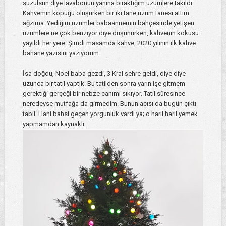
süzülsün diye lavabonun yanına bıraktığım üzümlere takıldı.
Kahvemin köpüğü oluşurken bir iki tane üzüm tanesi attım
ağzıma. Yediğim üzümler babaannemin bahçesinde yetişen
üzümlere ne çok benziyor diye düşünürken, kahvenin kokusu
yayıldı her yere. Şimdi masamda kahve, 2020 yılının ilk kahve
bahane yazısını yazıyorum.
İsa doğdu, Noel baba gezdi, 3 Kral şehre geldi, diye diye
uzunca bir tatil yaptık. Bu tatilden sonra yarın işe gitmem
gerektiği gerçeği bir nebze canımı sıkıyor. Tatil süresince
neredeyse mutfağa da girmedim. Bunun acısı da bugün çıktı
tabii. Hani bahsi geçen yorgunluk vardı ya; o harıl harıl yemek
yapmamdan kaynaklı.