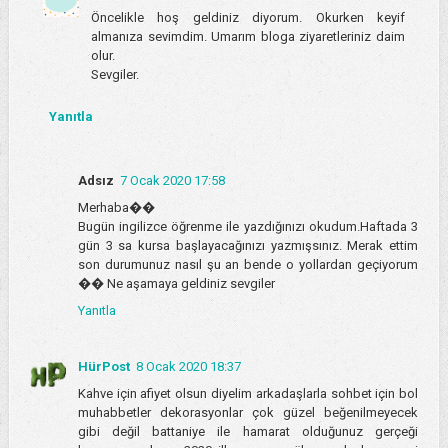
Öncelikle hoş geldiniz diyorum. Okurken keyif
almanıza sevimdim. Umarım bloga ziyaretleriniz daim
olur.
Sevgiler.
Yanıtla
Adsız
7 Ocak 2020 17:58
Merhaba��
Bugün ingilizce öğrenme ile yazdığınızı okudum.Haftada 3
gün 3 sa kursa başlayacağınızı yazmışsınız. Merak ettim
son durumunuz nasıl şu an bende o yollardan geçiyorum
�� Ne aşamaya geldiniz sevgiler
Yanıtla
HürPost
8 Ocak 2020 18:37
Kahve için afiyet olsun diyelim arkadaşlarla sohbet için bol
muhabbetler dekorasyonlar çok güzel beğenilmeyecek
gibi değil battaniye ile hamarat olduğunuz gerçeği