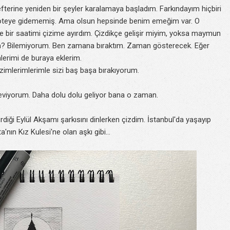
efterine yeniden bir şeyler karalamaya başladım. Farkındayım hiçbiri
n öteye gidememiş. Ama olsun hepsinde benim emeğim var. O
e bir saatimi çizime ayırdım. Çizdikçe gelişir miyim, yoksa maymun
im? Bilemiyorum. Ben zamana bıraktım. Zaman gösterecek. Eğer
erimi de buraya eklerim.
zimlerimlerimle sizi baş başa bırakıyorum.
 seviyorum. Daha dolu dolu geliyor bana o zaman.
rdiği Eylül Akşamı şarkısını dinlerken çizdim. İstanbul'da yaşayıp
'nın Kız Kulesi'ne olan aşkı gibi...