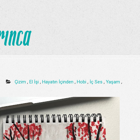
8
Çizim
,
El İşi
,
Hayatın İçinden
,
Hobi
,
İç Ses
,
Yaşam
,