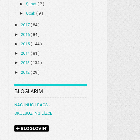
►
Şubat
( 7 )
►
Ocak
( 9 )
►
2017
( 84 )
►
2016
( 84 )
►
2015
( 144 )
►
2014
( 81 )
►
2013
( 134 )
►
2012
( 29 )
BLOGLARIM
NACHNUCH BAGS
OKULSUZ İNGİLİZCE