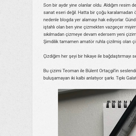
Son bir aydır yine olanlar oldu. Aldığım resim d
sanat eseri değil. Hatta bir çoğu karalamada
nedenle blogda yer alamayı hak ediyorlar. Günd
iştahlı olan ben yine çizmekten vazgeçer miy
sıkılmadan çizmeye devam edersem yeni çiziml
Şimdilik tamamen amatör ruhla çizilmiş olan çi
Çizdiğim her şeyi bir hikaye ile bağdaştırmayı
Bu çizimi Teoman ile Bülent Ortaçgil'in seslendi
buluşamayan iki kalbi anlatıyor şarkı. Tıpkı Galata