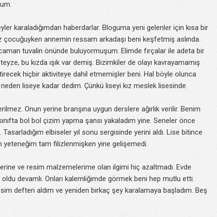
rum.
ler karaladığımdan haberdarlar. Bloguma yeni gelenler için kısa bir
ız çocuğuyken annemin ressam arkadaşı beni keşfetmiş aslında.
ocaman tuvalin önünde buluyormuşum. Elimde fırçalar ile adeta bir
yze, bu kızda ışık var demiş. Bizimkiler de olayı kavrayamamış
tirecek hiçbir aktiviteye dahil etmemişler beni. Hal böyle olunca
neden liseye kadar dedim. Çünkü liseyi kız meslek lisesinde
erilmez. Onun yerine branşına uygun derslere ağırlık verilir. Benim
i sınıfta bol bol çizim yapma şansı yakaladım yine. Seneler önce
Tasarladığım elbiseler yıl sonu sergisinde yerini aldı. Lise bitince
en yeteneğim tam filizlenmişken yine gelişemedi.
erine ve resim malzemelerime olan ilgimi hiç azaltmadı. Evde
oldu devamlı. Onları kalemliğimde görmek beni hep mutlu etti.
esim defteri aldım ve yeniden birkaç şey karalamaya başladım. Beş