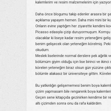
kalemlerim ve resim malzemelerim için yazıyo
Daha önce blogumu takip edenler arasıra bir şey
açıklama yapayım hemen. Daha mini mini bir k
Onların evine yaptığım her ziyarette kendimi k
Picasso edasıyla çizip duruyormuşum. Komşu te
olacaklar ki liseye kadar resim yeteneğimi geliş
benim gelişecek olan yeteneğim körelmiş. Peki 
okudum.
Meslek liselerinde normal derslere pek ağırlık v
bölümüm giyim olduğu için lise birinci ve ikinc
körelen yeteneğim biraz olsun gün yüzüne çıktı. 
bölümle alakasız bir üniversiteye gittim. Körel
Bu yatkınlığın gelişememesi benim boya kaleml
çizim yapmasam bile rengarenk boya kalemleri 
Geçen sene kitapçıda gezinirken kendime bir r
altı çizimden sonra onu da rafa kaldırdım.