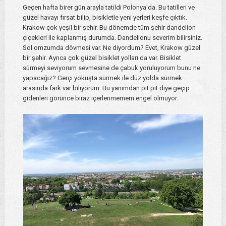
Geçen hafta birer gün arayla tatildi Polonya'da. Bu tatilleri ve
güzel havayı fırsat bilip, bisikletle yeni yerleri keşfe çıktık.
Krakow çok yeşil bir şehir. Bu dönemde tüm şehir dandelion
çiçekleri ile kaplanmış durumda. Dandelionu severim bilirsiniz.
Sol omzumda dövmesi var. Ne diyordum? Evet, Krakow güzel
bir şehir. Ayrıca çok güzel bisiklet yolları da var. Bisiklet
sürmeyi seviyorum sevmesine de çabuk yoruluyorum bunu ne
yapacağız? Gerçi yokuşta sürmek ile düz yolda sürmek
arasında fark var biliyorum. Bu yanımdan pıt pıt diye geçip
gidenleri görünce biraz içerlenmemem engel olmuyor.