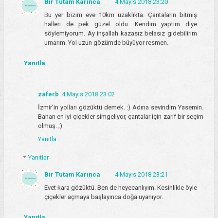
Bir Tutam Karınca
4 Mayıs 2018 23:20
Bu yer bizim eve 10km uzaklıkta. Çantaların bitmiş
halleri de pek güzel oldu. Kendim yaptım diye
söylemiyorum. Ay inşallah kazasız belasız gidebilirim
umarım. Yol uzun gözümde büyüyor resmen.
Yanıtla
zaferb
4 Mayıs 2018 23:02
İzmir'in yolları gözüktü demek. :) Adına sevindim Yasemin.
Baharı en iyi çiçekler simgeliyor, çantalar için zarif bir seçim
olmuş. ;)
Yanıtla
Yanıtlar
Bir Tutam Karınca
4 Mayıs 2018 23:21
Evet kara gözüktü. Ben de heyecanlıyım. Kesinlikle öyle
çiçekler açmaya başlayınca doğa uyanıyor.
Yanıtla