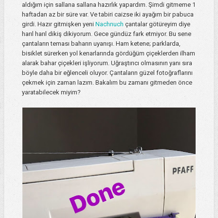
aldığım için sallana sallana hazırlık yapardım. Şimdi gitmeme 1
haftadan az bir süre var. Ve tabiri caizse iki ayağım bir pabuca
girdi. Hazır gitmişken yeni
Nachnuch
çantalar götüreyim diye
harıl harıl dikiş dikiyorum. Gece gündüz fark etmiyor. Bu sene
çantaların teması baharın uyanışı. Ham ketene; parklarda,
bisiklet sürerken yol kenarlarında gördüğüm çiçeklerden ilham
alarak bahar çiçekleri işliyorum. Uğraştırıcı olmasının yanı sıra
böyle daha bir eğlenceli oluyor. Çantaların güzel fotoğraflarını
çekmek için zaman lazım. Bakalım bu zamanı gitmeden önce
yaratabilecek miyim?