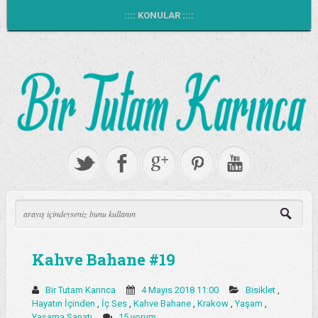
:::: KONULAR ::::
Kahve Bahane #19
Bir Tutam Karınca
4 Mayıs 2018 11:00
Bisiklet
,
Hayatın İçinden
,
İç Ses
,
Kahve Bahane
,
Krakow
,
Yaşam
,
Yaşama Sanatı
15 yorum