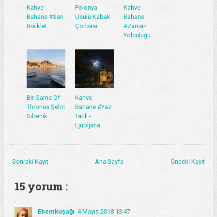
Kahve
Polonya
Kahve
Bahane #Sarı
Usulü Kabak
Bahane
Bisiklet
Çorbası
#Zaman
Yolculuğu
Bir Game Of
Kahve
Thrones Şehri
Bahane #Yaz
Sibenik
Tatili -
Ljubljana
Sonraki Kayıt
Ana Sayfa
Önceki Kayıt
15 yorum :
Ebemkuşağı
4 Mayıs 2018 13:47