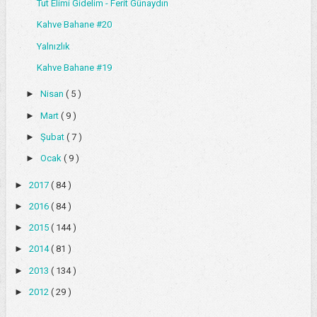
Tut Elimi Gidelim - Ferit Günaydın
Kahve Bahane #20
Yalnızlık
Kahve Bahane #19
►
Nisan
( 5 )
►
Mart
( 9 )
►
Şubat
( 7 )
►
Ocak
( 9 )
►
2017
( 84 )
►
2016
( 84 )
►
2015
( 144 )
►
2014
( 81 )
►
2013
( 134 )
►
2012
( 29 )