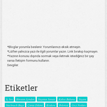
*Bloglar yorumla beslenir. Yorumlarınızı eksik etmeyin.
*Lütfen yalnızca yazı ile ilgili yorumlar yazın. Link bırakıp kaçmayın.
*Yazının konusu dışında sormak veya iletmek istediğiniz bir şey
varsa İletişim formunu kullanın.
Sevgiler.
Etiketler
İç Ses
Hayatın İçinden
Yaşama Sanatı
Kahve Bahane
Yaşam
Nachnuch Bags
Çanta Dikimi
Krakow
Polonya
Gezi Notları