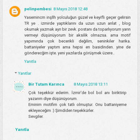
pelinpembesi
8 Mayıs 2018 12:48
Yasemincm inşllh yolculuğun güzel ve keyifli geçer gelirsin
TR ye . izmirde yaptıklarını da uzun uzun anlat , blog
okumak yazmak ayrı bir zevk. postanı da toparlıyorum yarın
vermeyi düşünüyorum bir aksilik olmazsa. ama motif
yapımında çok becerikli değilim, seninkiler harika.
battaniyeler yaptım ama hepsi en basidinden. yine de
gönderecğim işte. yeni yazılarda görüşmek üzere..
Yanıtla
Yanıtlar
Bir Tutam Karınca
8 Mayıs 2018 13:11
Çok teşekkür ederim. İzmir'de bol bol anı biriktirip
yazarım diye düşünüyorum.
Eminim motifim çok tatlı olmuştur. Onu battaniyeme
ekleyeceğim :) Şimdiden teşekkürler.
Sevgiler.
Yanıtla