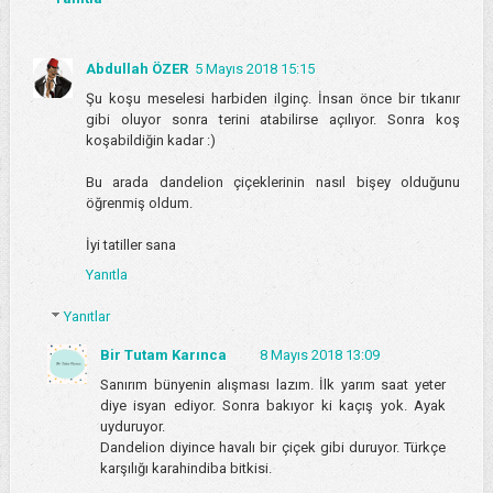
Abdullah ÖZER
5 Mayıs 2018 15:15
Şu koşu meselesi harbiden ilginç. İnsan önce bir tıkanır
gibi oluyor sonra terini atabilirse açılıyor. Sonra koş
koşabildiğin kadar :)
Bu arada dandelion çiçeklerinin nasıl bişey olduğunu
öğrenmiş oldum.
İyi tatiller sana
Yanıtla
Yanıtlar
Bir Tutam Karınca
8 Mayıs 2018 13:09
Sanırım bünyenin alışması lazım. İlk yarım saat yeter
diye isyan ediyor. Sonra bakıyor ki kaçış yok. Ayak
uyduruyor.
Dandelion diyince havalı bir çiçek gibi duruyor. Türkçe
karşılığı karahindiba bitkisi.