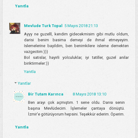
Yanıtla
Mevlude Turk Topal
5 Mayıs 2018 21:13
Ayyy ne guzelll, kendim gidecekmisim gibi mutlu oldum,
darisi benim basima demeyi de ihmal etmeyeyim.
Islemelerine bayildim, ben benimkilere isleme demekten
vazgectim:)))
Bol satislar, hayirli yolculuklar, iyi tatiller, guzel anilar
biriktirmeler:))
Yanıtla
Yanıtlar
Bir Tutam Karınca
8 Mayıs 2018 13:10
Ben arayı çok açmıştım. 1 sene oldu. Darısı senin
başına Mevlüdecim. İşlemeler çantaya dönüştü.
İzmir'e götürüyorum hepsini. Teşekkür ederim. Öperim.
Yanıtla