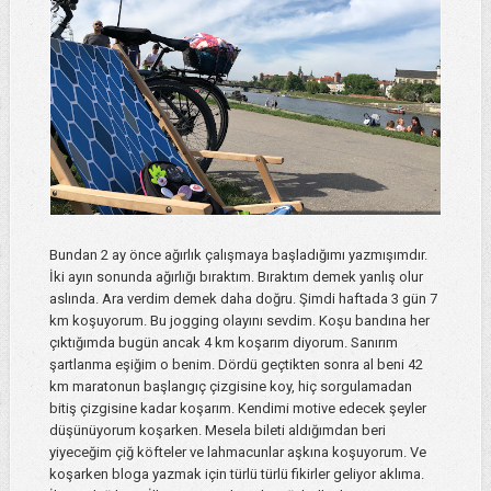
Bundan 2 ay önce ağırlık çalışmaya başladığımı yazmışımdır.
İki ayın sonunda ağırlığı bıraktım. Bıraktım demek yanlış olur
aslında. Ara verdim demek daha doğru. Şimdi haftada 3 gün 7
km koşuyorum. Bu jogging olayını sevdim. Koşu bandına her
çıktığımda bugün ancak 4 km koşarım diyorum. Sanırım
şartlanma eşiğim o benim. Dördü geçtikten sonra al beni 42
km maratonun başlangıç çizgisine koy, hiç sorgulamadan
bitiş çizgisine kadar koşarım. Kendimi motive edecek şeyler
düşünüyorum koşarken. Mesela bileti aldığımdan beri
yiyeceğim çiğ köfteler ve lahmacunlar aşkına koşuyorum. Ve
koşarken bloga yazmak için türlü türlü fikirler geliyor aklıma.