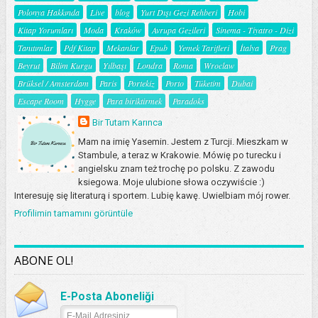
Polonya Hakkında
Live
blog
Yurt Dışı Gezi Rehberi
Hobi
Kitap Yorumları
Moda
Kraków
Avrupa Gezileri
Sinema - Tiyatro - Dizi
Tanıtımlar
Pdf Kitap
Mekanlar
Epub
Yemek Tarifleri
İtalya
Prag
Beyrut
Bilim Kurgu
Yılbaşı
Londra
Roma
Wroclaw
Brüksel / Amsterdam
Paris
Portekiz
Porto
Tüketim
Dubai
Escape Room
Hygge
Para biriktirmek
Paradoks
Bir Tutam Karınca
Mam na imię Yasemin. Jestem z Turcji. Mieszkam w
Stambule, a teraz w Krakowie. Mówię po turecku i
angielsku znam też trochę po polsku. Z zawodu
ksiegowa. Moje ulubione słowa oczywiście :)
Interesuję się literaturą i sportem. Lubię kawę. Uwielbiam mój rower.
Profilimin tamamını görüntüle
ABONE OL!
E-Posta Aboneliği