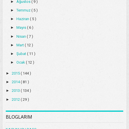
►
Ağustos
( 9 )
►
Temmuz
( 5 )
►
Haziran
( 5 )
►
Mayıs
( 6 )
►
Nisan
( 7 )
►
Mart
( 12 )
►
Şubat
( 11 )
►
Ocak
( 12 )
►
2015
( 144 )
►
2014
( 81 )
►
2013
( 134 )
►
2012
( 29 )
BLOGLARIM