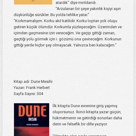
atardık" diye mırıldandı.
"Arzulanan bir şeye yakınlık kişiyi aşırı
düşkünlüğe sürükler. Bu yolda tehlike yatar."
"Korkmamalıyım. Korku akıl katilidir. Korku toptan yok oluşu
getiren küçük ölümdür. Korkumla yüzleşeceğim. Üzerimden ve
içimden geçmesine izin vereceğim. Ve geçip gittiği zaman,
geçtiği yolu görmek için i. gözümü ona çevireceğim. Korkunun
gittiği yerde hiçbir şey olmayacak. Yalnızca ben kalacağım."
Kitap adı: Dune Mesihi
Yazarı: Frank Herbert
Sayfa Sayısı: 304
İlk kitapta Dune evrenine giriş yapmış
oluyorsunuz. İkinci kitapta yazar güçün,
hükmetmenin ve getirdiği sorunları daha
derin ve felsefik bir dille yazıyor.