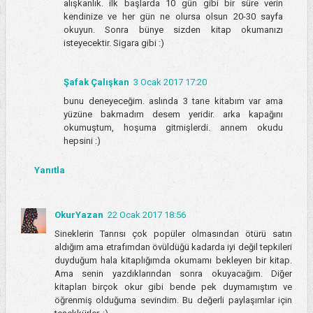
alışkanlık. ilk başlarda 10 gün gibi bir süre verin
kendinize ve her gün ne olursa olsun 20-30 sayfa
okuyun. Sonra bünye sizden kitap okumanızı
isteyecektir. Sigara gibi :)
Şafak Çalışkan
3 Ocak 2017 17:20
bunu deneyeceğim. aslında 3 tane kitabım var ama
yüzüne bakmadım desem yeridir. arka kapağını
okumuştum, hoşuma gitmişlerdi. annem okudu
hepsini :)
Yanıtla
OkurYazan
22 Ocak 2017 18:56
Sineklerin Tanrısı çok popüler olmasından ötürü satın
aldığım ama etrafımdan övüldüğü kadarda iyi değil tepkileri
duyduğum hala kitaplığımda okumamı bekleyen bir kitap.
Ama senin yazdıklarından sonra okuyacağım. Diğer
kitapları birçok okur gibi bende pek duymamıştım ve
öğrenmiş olduğuma sevindim. Bu değerli paylaşımlar için