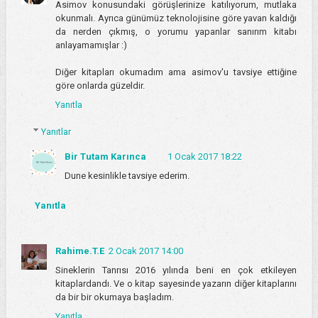
Asimov konusundaki görüşlerinize katılıyorum, mutlaka
okunmalı. Ayrıca günümüz teknolojisine göre yavan kaldığı
da nerden çıkmış, o yorumu yapanlar sanırım kitabı
anlayamamışlar :)
Diğer kitapları okumadım ama asimov'u tavsiye ettiğine
göre onlarda güzeldir.
Yanıtla
Yanıtlar
Bir Tutam Karınca
1 Ocak 2017 18:22
Dune kesinlikle tavsiye ederim.
Yanıtla
Rahime.T.E
2 Ocak 2017 14:00
Sineklerin Tanrısı 2016 yılında beni en çok etkileyen
kitaplardandı. Ve o kitap sayesinde yazarın diğer kitaplarını
da bir bir okumaya başladım.
Yanıtla