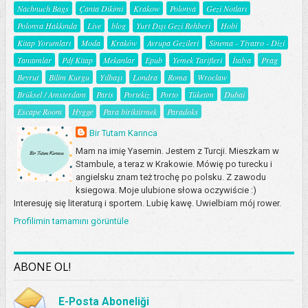
Nachnuch Bags
Çanta Dikimi
Krakow
Polonya
Gezi Notları
Polonya Hakkında
Live
blog
Yurt Dışı Gezi Rehberi
Hobi
Kitap Yorumları
Moda
Kraków
Avrupa Gezileri
Sinema - Tiyatro - Dizi
Tanıtımlar
Pdf Kitap
Mekanlar
Epub
Yemek Tarifleri
İtalya
Prag
Beyrut
Bilim Kurgu
Yılbaşı
Londra
Roma
Wroclaw
Brüksel / Amsterdam
Paris
Portekiz
Porto
Tüketim
Dubai
Escape Room
Hygge
Para biriktirmek
Paradoks
Bir Tutam Karınca
Mam na imię Yasemin. Jestem z Turcji. Mieszkam w
Stambule, a teraz w Krakowie. Mówię po turecku i
angielsku znam też trochę po polsku. Z zawodu
ksiegowa. Moje ulubione słowa oczywiście :)
Interesuję się literaturą i sportem. Lubię kawę. Uwielbiam mój rower.
Profilimin tamamını görüntüle
ABONE OL!
E-Posta Aboneliği