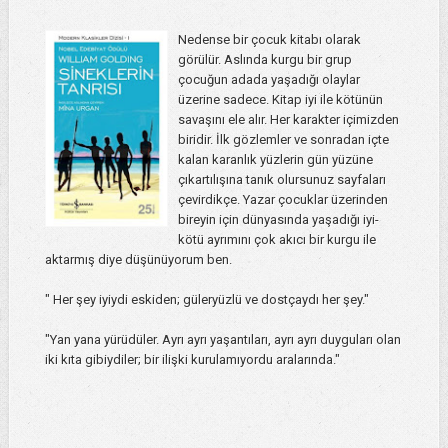
Nedense bir çocuk kitabı olarak
görülür. Aslında kurgu bir grup
çocuğun adada yaşadığı olaylar
üzerine sadece. Kitap iyi ile kötünün
savaşını ele alır. Her karakter içimizden
biridir. İlk gözlemler ve sonradan içte
kalan karanlık yüzlerin gün yüzüne
çıkartılışına tanık olursunuz sayfaları
çevirdikçe. Yazar çocuklar üzerinden
bireyin için dünyasında yaşadığı iyi-
kötü ayrımını çok akıcı bir kurgu ile
aktarmış diye düşünüyorum ben.
" Her şey iyiydi eskiden; güleryüzlü ve dostçaydı her şey."
"Yan yana yürüdüler. Ayrı ayrı yaşantıları, ayrı ayrı duyguları olan
iki kıta gibiydiler; bir ilişki kurulamıyordu aralarında."