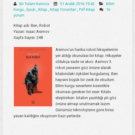
Bir Tutam Karınca
31 Aralık 2016 19:42
Bilim
Kurgu
,
Epub
,
Kitap
,
Kitap Yorumları
,
Pdf Kitap
16
yorum
Kitap adı: Ben, Robot
Yazarı: Isaac Asimov
Sayfa Sayısı: 248
Asimov'un harika robot hikayelerinin
yer aldığı okunulası bir kitap. Hikayeler
oldukça sade ve akıcı. Asimov 3.
robot yasasını göz önüne alarak
kitabındaki öyküleri kurgulamış. Ben
hepsini büyük bir zevk ile okudum.
Bilim kurgu severlerin kesinlikle
okuması gereken bir eser. Kitabı
eleştirirken kitabın yazıldığı yılı göz
önüne almayı unutmamak lazım.
Günümüz teknolojisine göre biraz
yavan kaldığını okuyorum bazı yerlerde.