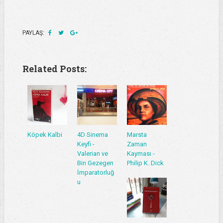
PAYLAŞ:
Related Posts:
Köpek Kalbi
4D Sinema
Marsta
Keyfi -
Zaman
Valerian ve
Kayması -
Bin Gezegen
Philip K. Dick
İmparatorluğ
u