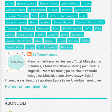
İç Ses
Hayatın İçinden
Yaşama Sanatı
Kahve Bahane
Yaşam
Nachnuch Bags
Çanta Dikimi
Krakow
Polonya
Gezi Notları
Polonya Hakkında
Live
blog
Yurt Dışı Gezi Rehberi
Hobi
Kitap Yorumları
Moda
Kraków
Avrupa Gezileri
Sinema - Tiyatro - Dizi
Tanıtımlar
Pdf Kitap
Mekanlar
Epub
Yemek Tarifleri
İtalya
Prag
Beyrut
Bilim Kurgu
Yılbaşı
Londra
Roma
Wroclaw
Brüksel / Amsterdam
Paris
Portekiz
Porto
Tüketim
Dubai
Escape Room
Hygge
Para biriktirmek
Paradoks
Bir Tutam Karınca
Mam na imię Yasemin. Jestem z Turcji. Mieszkam w
Stambule, a teraz w Krakowie. Mówię po turecku i
angielsku znam też trochę po polsku. Z zawodu
ksiegowa. Moje ulubione słowa oczywiście :)
Interesuję się literaturą i sportem. Lubię kawę. Uwielbiam mój rower.
Profilimin tamamını görüntüle
ABONE OL!