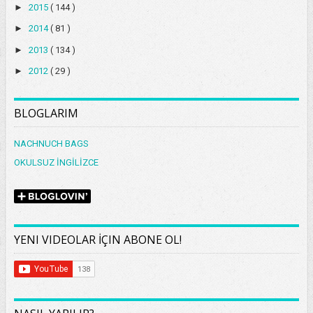
►
2015
( 144 )
►
2014
( 81 )
►
2013
( 134 )
►
2012
( 29 )
BLOGLARIM
NACHNUCH BAGS
OKULSUZ İNGİLİZCE
YENI VIDEOLAR İÇIN ABONE OL!