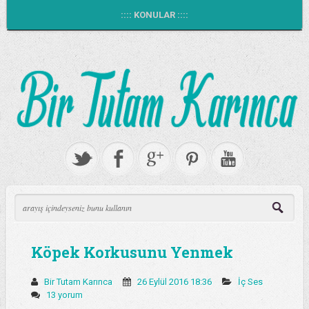
:::: KONULAR ::::
Köpek Korkusunu Yenmek
Bir Tutam Karınca
26 Eylül 2016 18:36
İç Ses
13 yorum