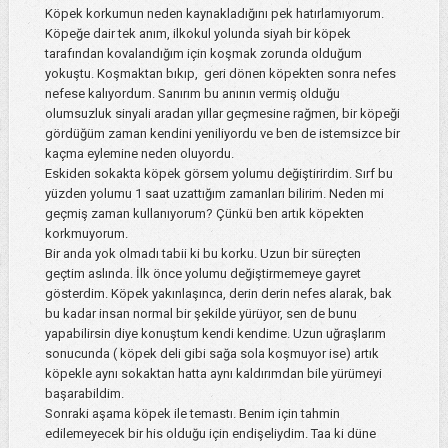
Köpek korkumun neden kaynakladığını pek hatırlamıyorum.
Köpeğe dair tek anım, ilkokul yolunda siyah bir köpek
tarafından kovalandığım için koşmak zorunda olduğum
yokuştu. Koşmaktan bıkıp, geri dönen köpekten sonra nefes
nefese kalıyordum. Sanırım bu anının vermiş olduğu
olumsuzluk sinyali aradan yıllar geçmesine rağmen, bir köpeği
gördüğüm zaman kendini yeniliyordu ve ben de istemsizce bir
kaçma eylemine neden oluyordu.
Eskiden sokakta köpek görsem yolumu değiştirirdim. Sırf bu
yüzden yolumu 1 saat uzattığım zamanları bilirim. Neden mi
geçmiş zaman kullanıyorum? Çünkü ben artık köpekten
korkmuyorum.
Bir anda yok olmadı tabii ki bu korku. Uzun bir süreçten
geçtim aslında. İlk önce yolumu değiştirmemeye gayret
gösterdim. Köpek yakınlaşınca, derin derin nefes alarak, bak
bu kadar insan normal bir şekilde yürüyor, sen de bunu
yapabilirsin diye konuştum kendi kendime. Uzun uğraşlarım
sonucunda ( köpek deli gibi sağa sola koşmuyor ise) artık
köpekle aynı sokaktan hatta aynı kaldırımdan bile yürümeyi
başarabildim.
Sonraki aşama köpek ile temastı. Benim için tahmin
edilemeyecek bir his olduğu için endişeliydim. Taa ki düne