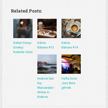
Related Posts:
8 Mart Dünya
Kahve
Kahve
Emekçi
Bahane #15
Bahane #14
Kadınlar Günü
Krakow'dan
Hafta Sonu
Kış
Jazz Bara
Manzaraları -
gitmek
Winter in
Krakow