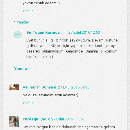
yoktur, tebrik ederim :)
Yanıtla
Yanıtlar
Bir Tutam Karınca
27 Eylül 2016 12:50
Evet bununla ilgili bir çok şey okudum. Devamlı üstüne
gidin diyorlar. Köpek için yaptım. Lakin kedi için aynı
cesareti bulamıyorum kendimde. Sanırım o korkum
baki kalacak :):)
Yanıtla
Aslıhan'ın Dünyası
27 Eylül 2016 09:38
Ne güzel sevindim sizin adınıza :)
Yanıtla
Yurdagül Çelik
27 Eylül 2016 11:36
Umarım bir gün ben de dokunabilme aşamasına gelirim...