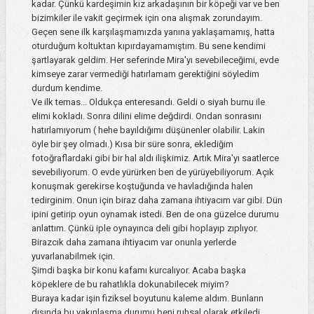
kadar. Çünkü kardeşimin kız arkadaşının bir köpeği var ve ben
bizimkiler ile vakit geçirmek için ona alışmak zorundayım.
Geçen sene ilk karşılaşmamızda yanına yaklaşamamış, hatta
oturduğum koltuktan kıpırdayamamıştım. Bu sene kendimi
şartlayarak geldim. Her seferinde Mira'yı sevebileceğimi, evde
kimseye zarar vermediği hatırlamam gerektiğini söyledim
durdum kendime.
Ve ilk temas... Oldukça enteresandı. Geldi o siyah burnu ile
elimi kokladı. Sonra dilini elime değdirdi. Ondan sonrasını
hatırlamıyorum ( hehe bayıldığımı düşünenler olabilir. Lakin
öyle bir şey olmadı.) Kısa bir süre sonra, eklediğim
fotoğraflardaki gibi bir hal aldı ilişkimiz. Artık Mira'yı saatlerce
sevebiliyorum. O evde yürürken ben de yürüyebiliyorum. Açık
konuşmak gerekirse koştuğunda ve havladığında halen
tedirginim. Onun için biraz daha zamana ihtiyacım var gibi. Dün
ipini getirip oyun oynamak istedi. Ben de ona güzelce durumu
anlattım. Çünkü iple oynayınca deli gibi hoplayıp zıplıyor.
Birazcık daha zamana ihtiyacım var onunla yerlerde
yuvarlanabilmek için.
Şimdi başka bir konu kafamı kurcalıyor. Acaba başka
köpeklere de bu rahatlıkla dokunabilecek miyim?
Buraya kadar işin fiziksel boyutunu kaleme aldım. Bunların
dışında bu yakınlaşma durumu beni ruhsal olarak etkiledi.