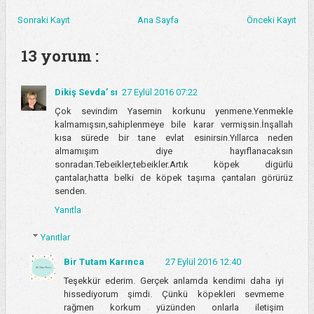
Sonraki Kayıt
Ana Sayfa
Önceki Kayıt
13 yorum :
Dikiş Sevda’ sı
27 Eylül 2016 07:22
Çok sevindim Yasemin korkunu yenmene.Yenmekle
kalmamışsın,sahiplenmeye bile karar vermişsin.İnşallah
kısa sürede bir tane evlat esinirsin.Yıllarca neden
almamışım diye hayıflanacaksın
sonradan.Tebeikler,tebeikler.Artık köpek digürlü
çantalar,hatta belki de köpek taşıma çantaları görürüz
senden.
Yanıtla
Yanıtlar
Bir Tutam Karınca
27 Eylül 2016 12:40
Teşekkür ederim. Gerçek anlamda kendimi daha iyi
hissediyorum şimdi. Çünkü köpekleri sevmeme
rağmen korkum yüzünden onlarla iletişim