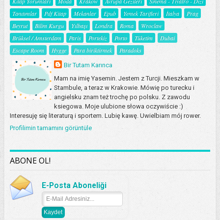
Kitap Yorumları
Moda
Kraków
Avrupa Gezileri
Sinema - Tiyatro - Dizi
Tanıtımlar
Pdf Kitap
Mekanlar
Epub
Yemek Tarifleri
İtalya
Prag
Beyrut
Bilim Kurgu
Yılbaşı
Londra
Roma
Wroclaw
Brüksel / Amsterdam
Paris
Portekiz
Porto
Tüketim
Dubai
Escape Room
Hygge
Para biriktirmek
Paradoks
Bir Tutam Karınca
Mam na imię Yasemin. Jestem z Turcji. Mieszkam w
Stambule, a teraz w Krakowie. Mówię po turecku i
angielsku znam też trochę po polsku. Z zawodu
ksiegowa. Moje ulubione słowa oczywiście :)
Interesuję się literaturą i sportem. Lubię kawę. Uwielbiam mój rower.
Profilimin tamamını görüntüle
ABONE OL!
E-Posta Aboneliği