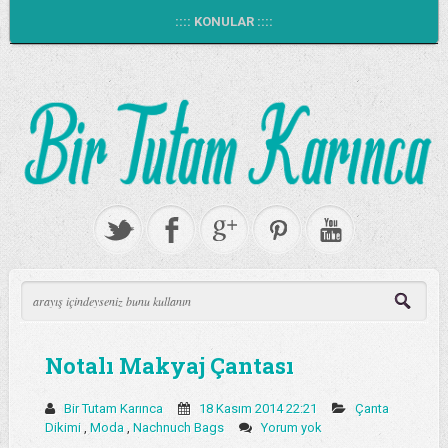
:::: KONULAR ::::
Notalı Makyaj Çantası
Bir Tutam Karınca
18 Kasım 2014 22:21
Çanta
Dikimi
,
Moda
,
Nachnuch Bags
Yorum yok