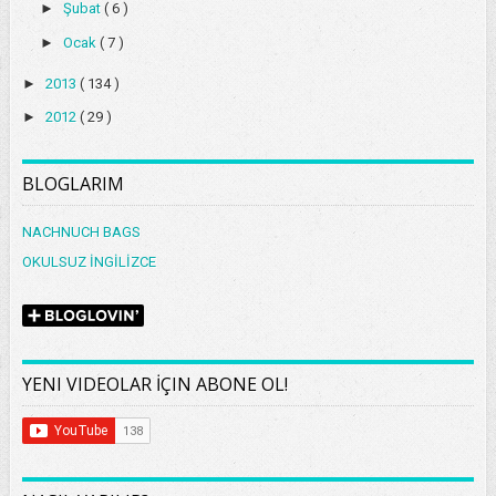
►
Şubat
( 6 )
►
Ocak
( 7 )
►
2013
( 134 )
►
2012
( 29 )
BLOGLARIM
NACHNUCH BAGS
OKULSUZ İNGİLİZCE
YENI VIDEOLAR İÇIN ABONE OL!