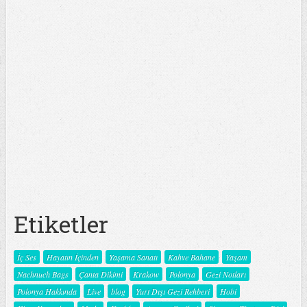
Etiketler
İç Ses
Hayatın İçinden
Yaşama Sanatı
Kahve Bahane
Yaşam
Nachnuch Bags
Çanta Dikimi
Krakow
Polonya
Gezi Notları
Polonya Hakkında
Live
blog
Yurt Dışı Gezi Rehberi
Hobi