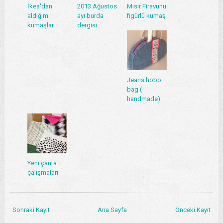
İkea'dan
2013 Ağustos
Mısır Firavunu
aldığım
ayı burda
figürlü kumaş
kumaşlar
dergisi
Jeans hobo
bag (
handmade)
Yeni çanta
çalışmaları
Sonraki Kayıt
Ana Sayfa
Önceki Kayıt