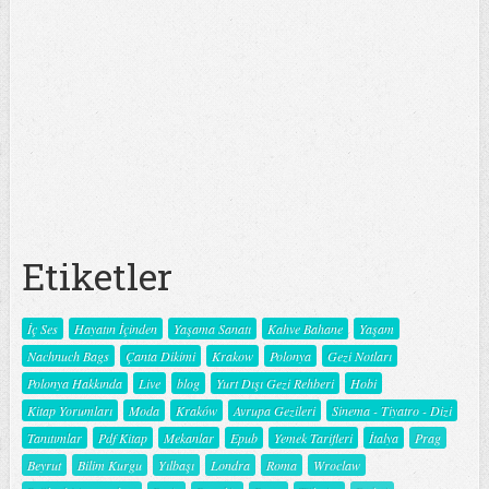
Etiketler
İç Ses
Hayatın İçinden
Yaşama Sanatı
Kahve Bahane
Yaşam
Nachnuch Bags
Çanta Dikimi
Krakow
Polonya
Gezi Notları
Polonya Hakkında
Live
blog
Yurt Dışı Gezi Rehberi
Hobi
Kitap Yorumları
Moda
Kraków
Avrupa Gezileri
Sinema - Tiyatro - Dizi
Tanıtımlar
Pdf Kitap
Mekanlar
Epub
Yemek Tarifleri
İtalya
Prag
Beyrut
Bilim Kurgu
Yılbaşı
Londra
Roma
Wroclaw