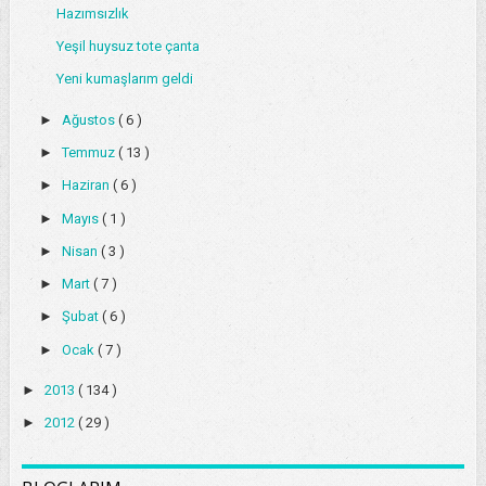
Hazımsızlık
Yeşil huysuz tote çanta
Yeni kumaşlarım geldi
►
Ağustos
( 6 )
►
Temmuz
( 13 )
►
Haziran
( 6 )
►
Mayıs
( 1 )
►
Nisan
( 3 )
►
Mart
( 7 )
►
Şubat
( 6 )
►
Ocak
( 7 )
►
2013
( 134 )
►
2012
( 29 )