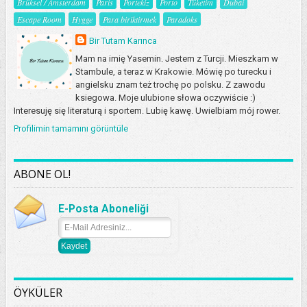
Brüksel / Amsterdam
Paris
Portekiz
Porto
Tüketim
Dubai
Escape Room
Hygge
Para biriktirmek
Paradoks
Bir Tutam Karınca
Mam na imię Yasemin. Jestem z Turcji. Mieszkam w
Stambule, a teraz w Krakowie. Mówię po turecku i
angielsku znam też trochę po polsku. Z zawodu
ksiegowa. Moje ulubione słowa oczywiście :)
Interesuję się literaturą i sportem. Lubię kawę. Uwielbiam mój rower.
Profilimin tamamını görüntüle
ABONE OL!
E-Posta Aboneliği
ÖYKÜLER