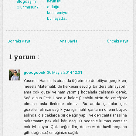
neyin iyi
Blogdaşım
olduğu
Olur musun?
kestiremiyor
bu hayatta..
Sonraki Kayıt
Ana Sayfa
Önceki Kayıt
1 yorum :
gooogoook
30 Mayıs 2014 12:31
Yasemin Hanım, iş biraz da öğretmelerde bitiyor gerçekten,
mesela Matematik de herkesin sevdiği bir ders olmayabilir
ama çok güzel ve nam yapmış hocalarla çalışmak gerek.
Sağ olsun Ferit Hoca o halde;)) tabiki sizin de emeğiniz
olmasa asla ilerleme olmaz.. Bu arada çantalar çok
güzeller; elinize sağlık yaz için hafif çantanın önemi büyük
aslında, o sıcaklarda bir de ağır yapılı ve deri çantalar aslına
bakarsanız pek akıl kârı değil..O nedenle kumaş çantalar
çok iyi oluyor. Çok beğendim, desenler de hayli hoşuma
gitti doğrusu;) emeğinize sağlık.