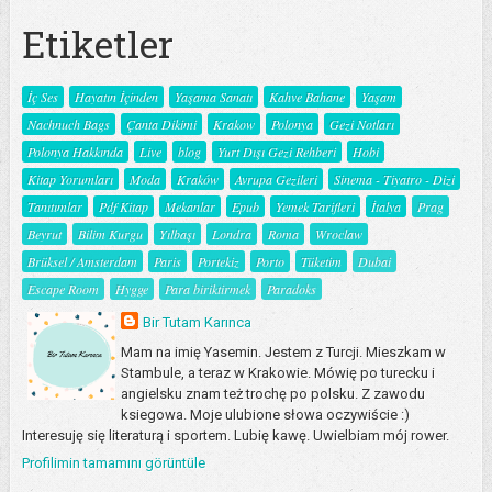
Etiketler
İç Ses
Hayatın İçinden
Yaşama Sanatı
Kahve Bahane
Yaşam
Nachnuch Bags
Çanta Dikimi
Krakow
Polonya
Gezi Notları
Polonya Hakkında
Live
blog
Yurt Dışı Gezi Rehberi
Hobi
Kitap Yorumları
Moda
Kraków
Avrupa Gezileri
Sinema - Tiyatro - Dizi
Tanıtımlar
Pdf Kitap
Mekanlar
Epub
Yemek Tarifleri
İtalya
Prag
Beyrut
Bilim Kurgu
Yılbaşı
Londra
Roma
Wroclaw
Brüksel / Amsterdam
Paris
Portekiz
Porto
Tüketim
Dubai
Escape Room
Hygge
Para biriktirmek
Paradoks
Bir Tutam Karınca
Mam na imię Yasemin. Jestem z Turcji. Mieszkam w
Stambule, a teraz w Krakowie. Mówię po turecku i
angielsku znam też trochę po polsku. Z zawodu
ksiegowa. Moje ulubione słowa oczywiście :)
Interesuję się literaturą i sportem. Lubię kawę. Uwielbiam mój rower.
Profilimin tamamını görüntüle