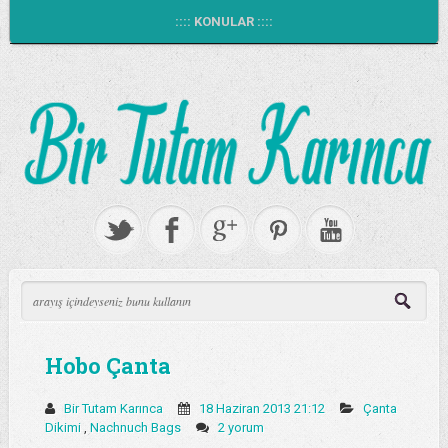
:::: KONULAR ::::
Hobo Çanta
Bir Tutam Karınca
18 Haziran 2013 21:12
Çanta
Dikimi
,
Nachnuch Bags
2 yorum