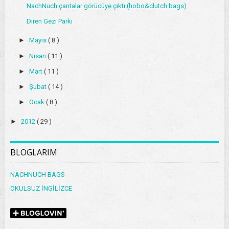
NachNuch çantalar görücüye çıktı.(hobo&clutch bags)
Diren Gezi Parkı
►
Mayıs
( 8 )
►
Nisan
( 11 )
►
Mart
( 11 )
►
Şubat
( 14 )
►
Ocak
( 8 )
►
2012
( 29 )
BLOGLARIM
NACHNUCH BAGS
OKULSUZ İNGİLİZCE