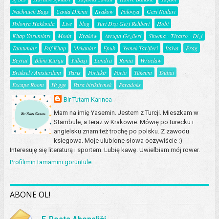
Nachnuch Bags
Çanta Dikimi
Krakow
Polonya
Gezi Notları
Polonya Hakkında
Live
blog
Yurt Dışı Gezi Rehberi
Hobi
Kitap Yorumları
Moda
Kraków
Avrupa Gezileri
Sinema - Tiyatro - Dizi
Tanıtımlar
Pdf Kitap
Mekanlar
Epub
Yemek Tarifleri
İtalya
Prag
Beyrut
Bilim Kurgu
Yılbaşı
Londra
Roma
Wroclaw
Brüksel / Amsterdam
Paris
Portekiz
Porto
Tüketim
Dubai
Escape Room
Hygge
Para biriktirmek
Paradoks
Bir Tutam Karınca
Mam na imię Yasemin. Jestem z Turcji. Mieszkam w
Stambule, a teraz w Krakowie. Mówię po turecku i
angielsku znam też trochę po polsku. Z zawodu
ksiegowa. Moje ulubione słowa oczywiście :)
Interesuję się literaturą i sportem. Lubię kawę. Uwielbiam mój rower.
Profilimin tamamını görüntüle
ABONE OL!