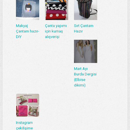
Makyaj
Çanta yapımı
Sırt Çantam
Çantam hazır-
için kumaş
Hazır
DIY
alışverişi
Mart Ayı
Burda Dergisi
(Elbise
dikimi)
Instagram
çekilişime