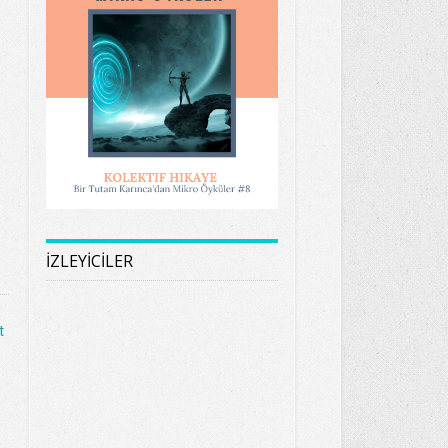
İZLEYİCİLER
t