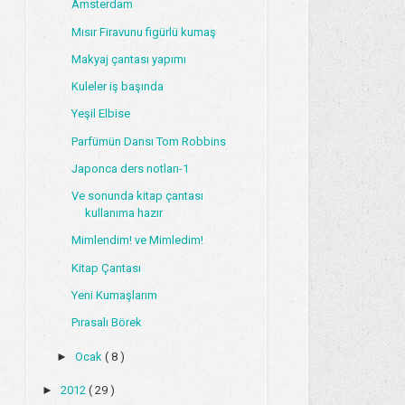
Amsterdam
Mısır Firavunu figürlü kumaş
Makyaj çantası yapımı
Kuleler iş başında
Yeşil Elbise
Parfümün Dansı Tom Robbins
Japonca ders notları-1
Ve sonunda kitap çantası
kullanıma hazır
Mimlendim! ve Mimledim!
Kitap Çantası
Yeni Kumaşlarım
Pırasalı Börek
►
Ocak
( 8 )
►
2012
( 29 )