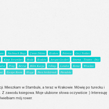
şam
Nachnuch Bags
Çanta Dikimi
Krakow
Polonya
Gezi Notları
Kitap Yorumları
Moda
Kraków
Avrupa Gezileri
Sinema - Tiyatro - Dizi
talya
Prag
Beyrut
Bilim Kurgu
Yılbaşı
Londra
Roma
Wroclaw
ai
Escape Room
Hygge
Para biriktirmek
Paradoks
ji. Mieszkam w Stambule, a teraz w Krakowie. Mówię po turecku i
. Z zawodu ksiegowa. Moje ulubione słowa oczywiście :) Interesuję
 Uwielbiam mój rower.