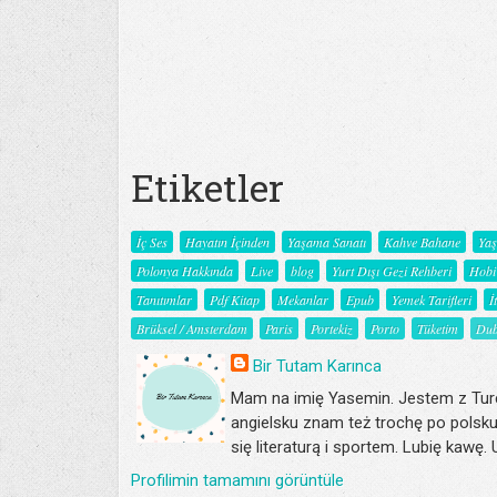
Etiketler
İç Ses
Hayatın İçinden
Yaşama Sanatı
Kahve Bahane
Ya
Polonya Hakkında
Live
blog
Yurt Dışı Gezi Rehberi
Hobi
Tanıtımlar
Pdf Kitap
Mekanlar
Epub
Yemek Tarifleri
İ
Brüksel / Amsterdam
Paris
Portekiz
Porto
Tüketim
Dub
Bir Tutam Karınca
Mam na imię Yasemin. Jestem z Turc
angielsku znam też trochę po polsku
się literaturą i sportem. Lubię kawę.
Profilimin tamamını görüntüle