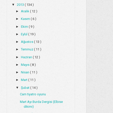
▼
2013
( 134 )
►
Aralık
( 12 )
►
Kasım
( 6 )
►
Ekim
( 9 )
►
Eylül
( 19 )
►
Ağustos
( 13 )
►
Temmuz
( 11 )
►
Haziran
( 12 )
►
Mayıs
( 8 )
►
Nisan
( 11 )
►
Mart
( 11 )
▼
Şubat
( 14 )
Cam tiyatro oyunu
Mart Ayı Burda Dergisi (Elbise
dikimi)