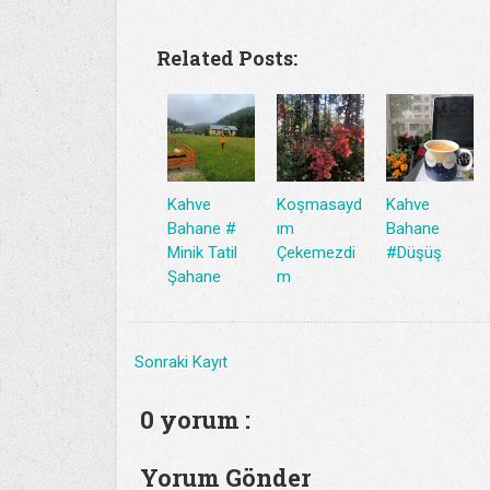
Related Posts:
Kahve
Koşmasayd
Kahve
Bahane #
ım
Bahane
Minik Tatil
Çekemezdi
#Düşüş
Şahane
m
Sonraki Kayıt
0 yorum :
Yorum Gönder