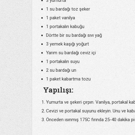
3 yumurta
1 su bardağı toz şeker
1 paket vanilya
1 portakalın kabuğu
Dörtte bir su bardağı sıvı yağ
3 yemek kaşığı yoğurt
Yarım su bardağı ceviz içi
1 portakalın suyu
2 su bardağı un
1 paket kabartma tozu
Yapılışı:
Yumurta ve şekeri çırpın. Vanilya, portakal kab
Cevizi ve portakal suyunu ekleyin. Unu ve kab
Önceden ısınmış 175C fırında 25-40 dakika piş