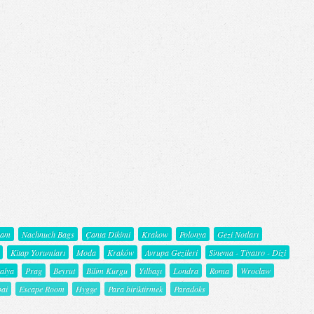
şam
Nachnuch Bags
Çanta Dikimi
Krakow
Polonya
Gezi Notları
Kitap Yorumları
Moda
Kraków
Avrupa Gezileri
Sinema - Tiyatro - Dizi
talya
Prag
Beyrut
Bilim Kurgu
Yılbaşı
Londra
Roma
Wroclaw
ai
Escape Room
Hygge
Para biriktirmek
Paradoks