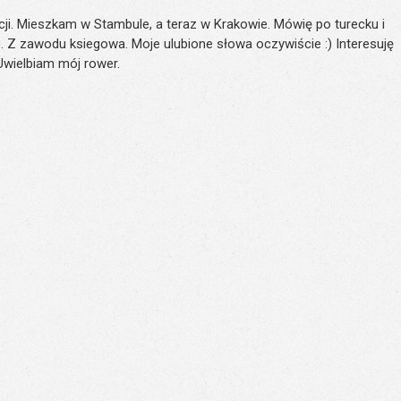
ji. Mieszkam w Stambule, a teraz w Krakowie. Mówię po turecku i
. Z zawodu ksiegowa. Moje ulubione słowa oczywiście :) Interesuję
 Uwielbiam mój rower.