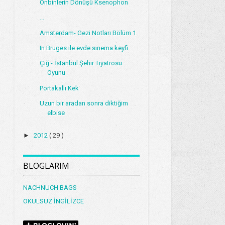
Onbinlerin Dönüşü Ksenophon
...
Amsterdam- Gezi Notları Bölüm 1
In Bruges ile evde sinema keyfi
Çığ - İstanbul Şehir Tiyatrosu
Oyunu
Portakallı Kek
Uzun bir aradan sonra diktiğim
elbise
►
2012
( 29 )
BLOGLARIM
NACHNUCH BAGS
OKULSUZ İNGİLİZCE