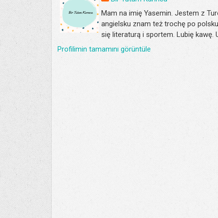
Mam na imię Yasemin. Jestem z Turc
angielsku znam też trochę po polsku
się literaturą i sportem. Lubię kawę.
Profilimin tamamını görüntüle