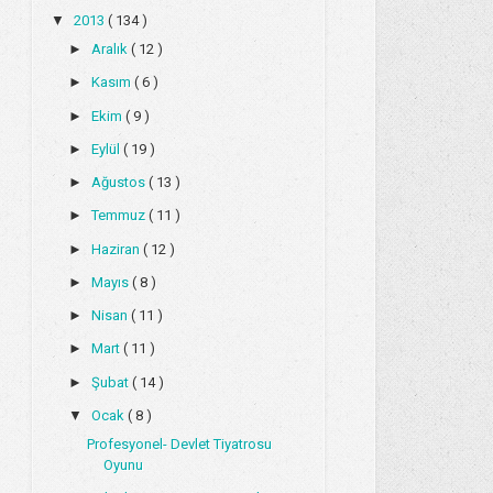
▼
2013
( 134 )
►
Aralık
( 12 )
►
Kasım
( 6 )
►
Ekim
( 9 )
►
Eylül
( 19 )
►
Ağustos
( 13 )
►
Temmuz
( 11 )
►
Haziran
( 12 )
►
Mayıs
( 8 )
►
Nisan
( 11 )
►
Mart
( 11 )
►
Şubat
( 14 )
▼
Ocak
( 8 )
Profesyonel- Devlet Tiyatrosu
Oyunu