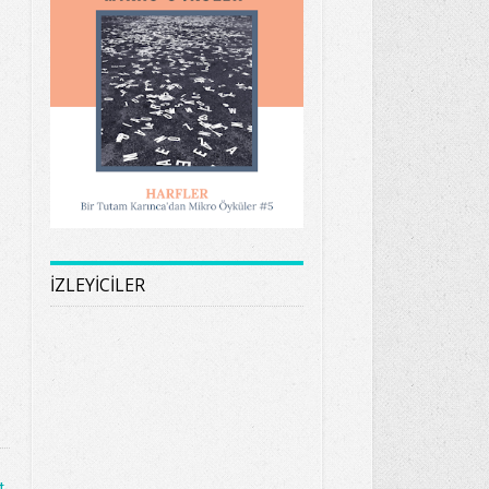
İZLEYİCİLER
t