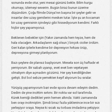
sonunda evde otur, yeni mesai gününü bekle. Bilim kurgu
okumayı, izlemeyi severim. Bugün biraz bunun üzerine
düşündüm. Çoğu filmde Dünya'nın başına bir şeyler gelir ve
insanlar dev uzay gemilerini mesken tutar. İşte şu an kocaman
bir uzay gemisinin içindeyiz gibi hissediyorum kendimi. Farklı
hiçbir şey yapamıyoruz.
Beklenen bebekler için (Yakın zamanda hem teyze, hem de
hala olacağım. Arkadaşlarım sağ olsun.) birçok ciciler ördüm.
Geri kalan iplerle kendime bir depresyon hırkası örüp,
depresyona girmeyi planlıyorum.
Bazı şeylere de plansız başlıyorum. Mesela son üç haftadır et
yemiyorum. Bir sabah uyanıp, evet evet ben vejetaryen
olmalıyım diye açmadım gözümü. Her şey kendiliğinden
gelişti. Bol bol sebze yemekten keyif alıyorum bu sıralar.
Yürüyüş yapamıyorum bari evde spora devam edeyim dedim.
Dedim de yine incittim sırtımı. Bir nokta var sol tarafımda.
Kürek kemiği dedikleri yerin hemen altında. Vakti zamanında
ben orayı incitmiştim. Şimdi biraz fazla yüklenince ince bir sızı
yerleşiyor oraya. Neyse ki sıcak su torbası imdadıma yetişiyor.