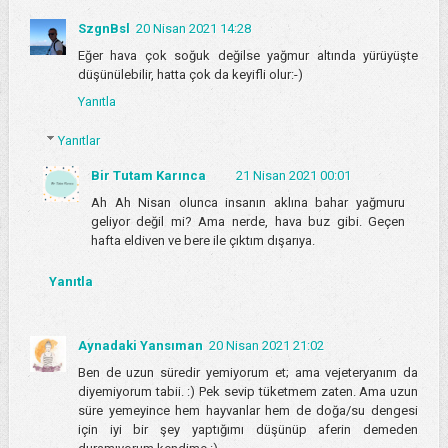
SzgnBsl
20 Nisan 2021 14:28
Eğer hava çok soğuk değilse yağmur altında yürüyüşte
düşünülebilir, hatta çok da keyifli olur:-)
Yanıtla
Yanıtlar
Bir Tutam Karınca
21 Nisan 2021 00:01
Ah Ah Nisan olunca insanın aklına bahar yağmuru
geliyor değil mi? Ama nerde, hava buz gibi. Geçen
hafta eldiven ve bere ile çıktım dışarıya.
Yanıtla
Aynadaki Yansıman
20 Nisan 2021 21:02
Ben de uzun süredir yemiyorum et; ama vejeteryanım da
diyemiyorum tabii. :) Pek sevip tüketmem zaten. Ama uzun
süre yemeyince hem hayvanlar hem de doğa/su dengesi
için iyi bir şey yaptığımı düşünüp aferin demeden