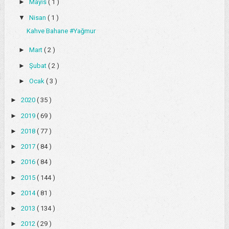
►
Mayıs
( 1 )
▼
Nisan
( 1 )
Kahve Bahane #Yağmur
►
Mart
( 2 )
►
Şubat
( 2 )
►
Ocak
( 3 )
►
2020
( 35 )
►
2019
( 69 )
►
2018
( 77 )
►
2017
( 84 )
►
2016
( 84 )
►
2015
( 144 )
►
2014
( 81 )
►
2013
( 134 )
►
2012
( 29 )