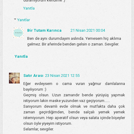
duramıyorum kendime :)
Yanıtla
Yanıtlar
Bir Tutam Karınca
21 Nisan 2021 00:04
Ben de aynı durumdayım aslında. Yemesem hiç aklıma
gelmez. Bir aferinde benden gelsin o zaman. Sevgiler.
Yanıtla
Satır Arası
23 Nisan 2021 12:55
Eğer evdeysem o cama vuran yağmur damlalarına
bayılıyorum :)
Geçmiş olsun. Uzun zamandır bende yürüyüş yapmak
istiyorum lakin maske yuzunden vaz geçiyorum......
Sanıyorum devamlı evde olmak ve mutfakta daha çok
zaman geçirdiğimden, bende salçalı yemek yemek
istemiyorum. Hep aperatif olsun veya salata içinde bişeyler
olsun öyle yiyeyim istiyorum.
Selamlar, sevgiler.