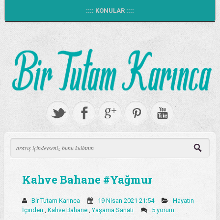
:::: KONULAR ::::
Kahve Bahane #Yağmur
Bir Tutam Karınca
19 Nisan 2021 21:54
Hayatın
İçinden
,
Kahve Bahane
,
Yaşama Sanatı
5 yorum