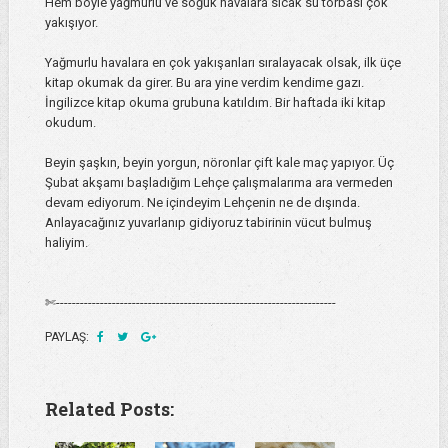
Hem böyle yağmurlu ve soğuk havalara sıcak su torbası çok
yakışıyor.
Yağmurlu havalara en çok yakışanları sıralayacak olsak, ilk üçe
kitap okumak da girer. Bu ara yine verdim kendime gazı.
İngilizce kitap okuma grubuna katıldım. Bir haftada iki kitap
okudum.
Beyin şaşkın, beyin yorgun, nöronlar çift kale maç yapıyor. Üç
Şubat akşamı başladığım Lehçe çalışmalarıma ara vermeden
devam ediyorum. Ne içindeyim Lehçenin ne de dışında.
Anlayacağınız yuvarlanıp gidiyoruz tabirinin vücut bulmuş
haliyim.
✄----------------------------------------------------------------------
PAYLAŞ:
Related Posts: