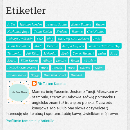
Etiketler
İç Ses
Hayatın İçinden
Yaşama Sanatı
Kahve Bahane
Yaşam
Nachnuch Bags
Çanta Dikimi
Krakow
Polonya
Gezi Notları
Polonya Hakkında
Live
blog
Yurt Dışı Gezi Rehberi
Hobi
Kitap Yorumları
Moda
Kraków
Avrupa Gezileri
Sinema - Tiyatro - Dizi
Tanıtımlar
Pdf Kitap
Mekanlar
Epub
Yemek Tarifleri
İtalya
Prag
Beyrut
Bilim Kurgu
Yılbaşı
Londra
Roma
Wroclaw
Brüksel / Amsterdam
Paris
Portekiz
Porto
Tüketim
Dubai
Escape Room
Hygge
Para biriktirmek
Paradoks
Bir Tutam Karınca
Mam na imię Yasemin. Jestem z Turcji. Mieszkam w
Stambule, a teraz w Krakowie. Mówię po turecku i
angielsku znam też trochę po polsku. Z zawodu
ksiegowa. Moje ulubione słowa oczywiście :)
Interesuję się literaturą i sportem. Lubię kawę. Uwielbiam mój rower.
Profilimin tamamını görüntüle