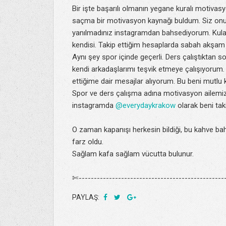
Bir işte başarılı olmanın yegane kuralı motiv
saçma bir motivasyon kaynağı buldum. Siz onu 
yanılmadınız instagramdan bahsediyorum. Kula
kendisi. Takip ettiğim hesaplarda sabah akşam
Aynı şey spor içinde geçerli. Ders çalıştıktan
kendi arkadaşlarımı teşvik etmeye çalışıyorum. 
ettiğime dair mesajlar alıyorum. Bu beni mutlu kı
Spor ve ders çalışma adına motivasyon ailemiz
instagramda
@everydaykrakow
olarak beni taki
O zaman kapanışı herkesin bildiği, bu kahve bah
farz oldu.
Sağlam kafa sağlam vücutta bulunur.
✄-------------------------------------------------
PAYLAŞ: