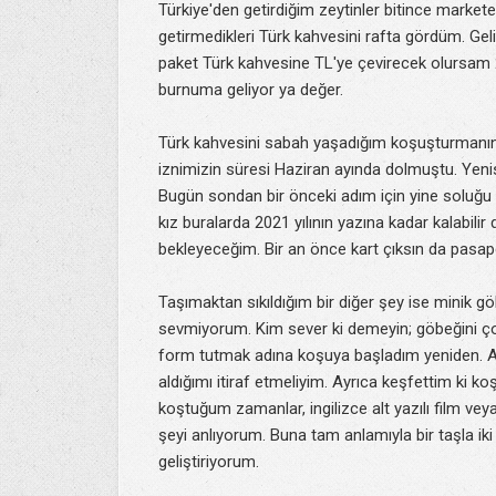
Türkiye'den getirdiğim zeytinler bitince marke
getirmedikleri Türk kahvesini rafta gördüm. Ge
paket Türk kahvesine TL'ye çevirecek olurs
burnuma geliyor ya değer.
Türk kahvesini sabah yaşadığım koşuşturmanı
iznimizin süresi Haziran ayında dolmuştu. Yenis
Bugün sondan bir önceki adım için yine soluğu 
kız buralarda 2021 yılının yazına kadar kalabilir
bekleyeceğim. Bir an önce kart çıksın da pasapo
Taşımaktan sıkıldığım bir diğer şey ise minik g
sevmiyorum. Kim sever ki demeyin; göbeğini ç
form tutmak adına koşuya başladım yeniden. A
aldığımı itiraf etmeliyim. Ayrıca keşfettim ki 
koştuğum zamanlar, ingilizce alt yazılı film v
şeyi anlıyorum. Buna tam anlamıyla bir taşla i
geliştiriyorum.