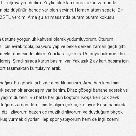
te bir uğrayayım dedim. Zeytin aldıktan sonra, uzun zamandır
lin siz düşünün bende var olan sevinci. Hemen attım sepete. Bir
am 25 TL verdim. Ama şu an masamda buram buram kokusu
n üstüne yorgunluk kahvesi olarak yudumluyorum. Oturum
i için evrak topla, başvuru yap ve bekle derken zaman geçti gitti.
devlet dairesinde aldım. Yeni karar çıkmış. Polonya hükümeti bu
 demiş. Şimdi sırada kartın basımı var. Yaklaşık 2 ay kart basımı için
rt taşımaktan kurtulayım artık.
öbeğim. Bu göbek işi bizde genetik sanırım. Ama ben kendisini
ok seven bir arkadaşım var benim. Biraz göbeği bahane ederek ve
yağım düzeldi. Bu hafta her gün koştum. Koşarken çok zevk
koştuğum zaman dilimi içinde algım çok açık oluyor. Koşu bandında
eya dizi izliyorum bazen de müzik dinliyorum ve duyduğum birçok
ki kuş vurmak diyorlar. Hep spor yapıyorum hem de ingilizcemi