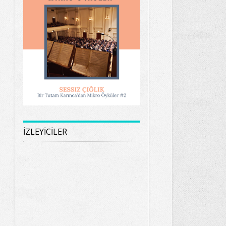
İZLEYİCİLER