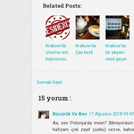
Related Posts:
Krakow'da
Krakow'da
Krakow'da
oturma izni
Çay keyfi
bir akşam
başvurusu
nasıl geçer.
Sonraki Kayıt
15 yorum :
Bücürük Ve Ben
17 Ağustos 2018 09:47
Aa, sen Polonya'da mısın? Bilmiyordum
hafızam çok zayıf çünkü) cezve, kahve 