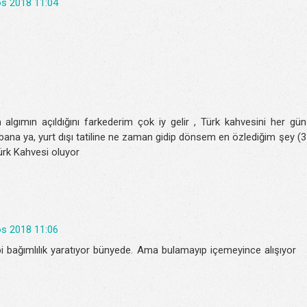
s 2018 11:04
gımın açıldığını farkederim çok iy gelir , Türk kahvesini her gün
bana ya, yurt dışı tatiline ne zaman gidip dönsem en özlediğim şey (3
ürk Kahvesi oluyor
s 2018 11:06
bi bağımlılık yaratıyor bünyede. Ama bulamayıp içemeyince alışıyor