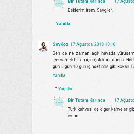
Bir Tutam Karınca
17 Ağusto
Beklerim İrem. Sevgiler.
Yanıtla
SevKoz
17 Ağustos 2018 10:16
Ben de ne zaman açık havada yürüsem al
içememek bir an için çok korkutucu geldi 
gün 5 gün 10 gün içinde) mis gibi kokan T
Yanıtla
Yanıtlar
Bir Tutam Karınca
17 Ağusto
Türk kahvesi de diğer kahveler gi
insan.