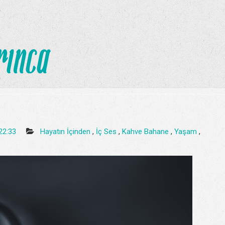
22:33
Hayatın İçinden
,
İç Ses
,
Kahve Bahane
,
Yaşam
,