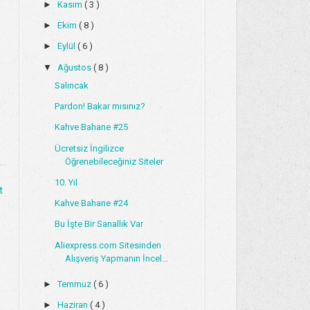
►
Kasım
( 3 )
►
Ekim
( 8 )
►
Eylül
( 6 )
▼
Ağustos
( 8 )
Salıncak
Pardon! Bakar mısınız?
Kahve Bahane #25
Ücretsiz İngilizce
Öğrenebileceğiniz Siteler
10. Yıl
t
Kahve Bahane #24
Bu İşte Bir Sanallık Var
Aliexpress.com Sitesinden
Alışveriş Yapmanın İncel...
►
Temmuz
( 6 )
►
Haziran
( 4 )