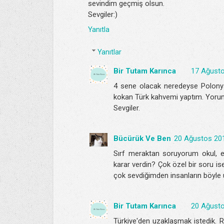
sevindim geçmiş olsun.
Sevgiler:)
Yanıtla
Yanıtlar
Bir Tutam Karınca
17 Ağusto
4 sene olacak neredeyse Polony
kokan Türk kahvemi yaptım. Yoru
Sevgiler.
Bücürük Ve Ben
20 Ağustos 20
Sırf meraktan soruyorum okul, 
karar verdin? Çok özel bir soru ise
çok sevdiğimden insanların böyle u
Bir Tutam Karınca
20 Ağusto
Türkiye'den uzaklaşmak istedik. Rü