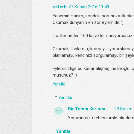
zaferb
27 Kasım 2016 11:49
Yasemin Hanım, sondaki sorunuza ilk ola
Okumak dünyanın en zor eylemidir. :)
Twitter neden 160 karakter sanıyorsunuz. 
Okumak; anlam çıkarmayı, yorumlamayı
planlamayı, kendinizi sorgulamayı, bir şey
Eylemsizliğe bu kadar alışmış insanoğlu i
musunuz? :)
Yanıtla
Yanıtlar
Bir Tutam Karınca
29 Kasım 
Yorumunuzu tebessümle okudum. H
Yanıtla