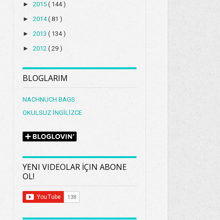
►
2015
( 144 )
►
2014
( 81 )
►
2013
( 134 )
►
2012
( 29 )
BLOGLARIM
NACHNUCH BAGS
OKULSUZ İNGİLİZCE
YENI VIDEOLAR İÇIN ABONE
OL!