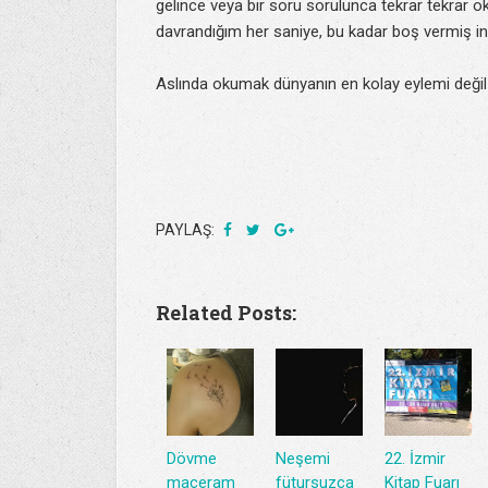
gelince veya bir soru sorulunca tekrar tekrar 
davrandığım her saniye, bu kadar boş vermiş i
Aslında okumak dünyanın en kolay eylemi deği
PAYLAŞ:
Related Posts:
Dövme
Neşemi
22. İzmir
maceram
fütursuzca
Kitap Fuarı