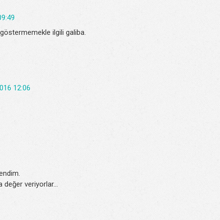
09:49
östermemekle ilgili galiba.
016 12:06
fendim.
 değer veriyorlar...