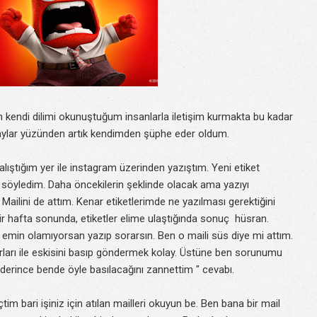
n kendi dilimi okunuştuğum insanlarla iletişim kurmakta bu kadar
ylar yüzünden artık kendimden şüphe eder oldum.
alıştığım yer ile instagram üzerinden yazıştım. Yeni etiket
imi söyledim. Daha öncekilerin şeklinde olacak ama yazıyı
 Mailini de attım. Kenar etiketlerimde ne yazılması gerektiğini
ir hafta sonunda, etiketler elime ulaştığında sonuç hüsran.
yır emin olamıyorsan yazıp sorarsın. Ben o maili süs diye mi attım.
rları ile eskisini basıp göndermek kolay. Üstüne ben sorunumu
nderince bende öyle basılacağını zannettim " cevabı.
çtim bari işiniz için atılan mailleri okuyun be. Ben bana bir mail