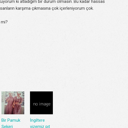
okuyorum ki atladığım bir durum olmasın. Bu kadar hassas
nsanların karşıma çıkmasına çok içerleniyorum çok.
l mi?
Bir Pamuk
İngiltere
Şekeri
vizemiz pıt