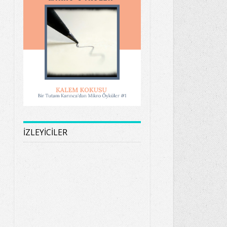
İZLEYİCİLER