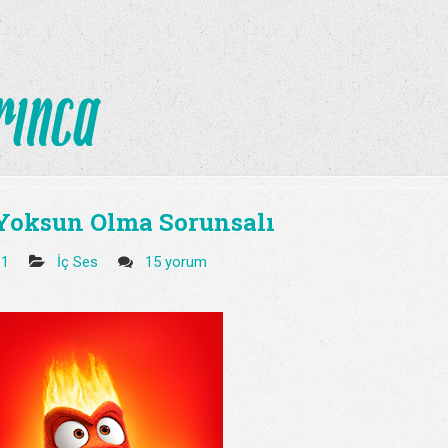
Yoksun Olma Sorunsalı
31
İç Ses
15 yorum