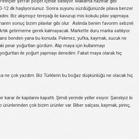
i. Pirinçler şeffaf poşet içinde satılıyor. Makarna hazırlar gibi
p 10-12 dk haşlıyorsunuz. Sonra suyunu süzdüğünüzde pilava benzer
ını. Biz alışmışız tereyağı ile kavurup mis kokulu pilav yapmaya.
rım sonuç bizim pilavlar gibi olur. Aslında benim favorim sebzeli
m. Artık getirmeme gerek kalmayacak. Markette duru marka satılıyor.
 Şans benden yana bu konuda. Pekmez, yufka, kaymak, sucuk ne
ki pınar yoğurtları gördüm. Alıp maya için kullanmayı
yoğurtları ile yoğurt yapmayı denedim. Fakat maya olarak hiç
a ne çok yazdım. Biz Türklerin bu boğaz düşkünlüğü ne olacak hiç
karar ile kapılarını kapattı. Şimdi yerinde yeller esiyor. Şanslıyız ki
 ürünlerinden çok bizim ürünler var. Biber salçası, kaymak, pirinç,