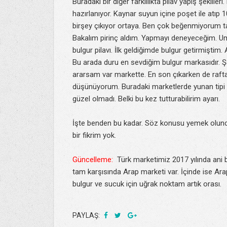
Buradaki bir diğer farklılıkta pilav yapış şekiller
hazırlanıyor. Kaynar suyun içine poşet ile atı
birşey çıkıyor ortaya. Ben çok beğenmiyorum tad
Bakalım pirinç aldım. Yapmayı deneyeceğim. Uma
bulgur pilavı. İlk geldiğimde bulgur getirmişti
Bu arada duru en sevdiğim bulgur markasıdır.
ararsam var markette. En son çıkarken de rafta
düşünüyorum. Buradaki marketlerde yunan tipi 
güzel olmadı. Belki bu kez tutturabilirim ayarı.
İşte benden bu kadar. Söz konusu yemek olunc
bir fikrim yok.
Güncelleme:
Türk marketimiz 2017 yılında ani bir 
tam karşısında Arap marketi var. İçinde ise Arap
bulgur ve sucuk için uğrak noktam artık orası.
PAYLAŞ: