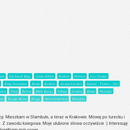
şam
Nachnuch Bags
Çanta Dikimi
Krakow
Polonya
Gezi Notları
Kitap Yorumları
Moda
Kraków
Avrupa Gezileri
Sinema - Tiyatro - Dizi
talya
Prag
Beyrut
Bilim Kurgu
Yılbaşı
Londra
Roma
Wroclaw
ai
Escape Room
Hygge
Para biriktirmek
Paradoks
ji. Mieszkam w Stambule, a teraz w Krakowie. Mówię po turecku i
. Z zawodu ksiegowa. Moje ulubione słowa oczywiście :) Interesuję
 Uwielbiam mój rower.