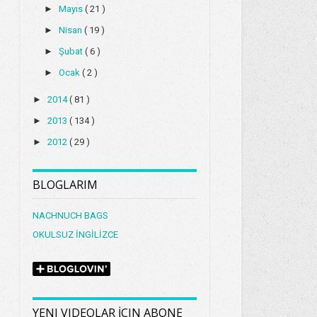
►
Mayıs
( 21 )
►
Nisan
( 19 )
►
Şubat
( 6 )
►
Ocak
( 2 )
►
2014
( 81 )
►
2013
( 134 )
►
2012
( 29 )
BLOGLARIM
NACHNUCH BAGS
OKULSUZ İNGİLİZCE
YENI VIDEOLAR İÇIN ABONE