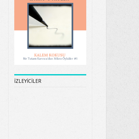
İZLEYİCİLER