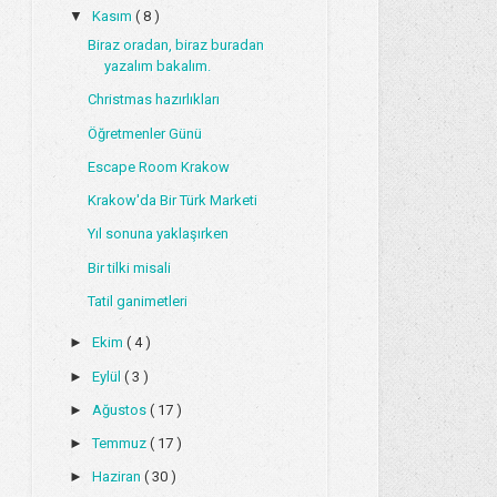
▼
Kasım
( 8 )
Biraz oradan, biraz buradan
yazalım bakalım.
Christmas hazırlıkları
Öğretmenler Günü
Escape Room Krakow
Krakow'da Bir Türk Marketi
Yıl sonuna yaklaşırken
Bir tilki misali
Tatil ganimetleri
►
Ekim
( 4 )
►
Eylül
( 3 )
►
Ağustos
( 17 )
►
Temmuz
( 17 )
►
Haziran
( 30 )