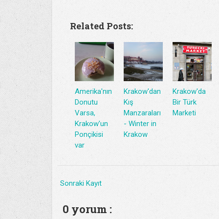
Related Posts:
Amerika'nın
Krakow'dan
Krakow'da
Donutu
Kış
Bir Türk
Varsa,
Manzaraları
Marketi
Krakow'un
- Winter in
Ponçikisi
Krakow
var
Sonraki Kayıt
0 yorum :