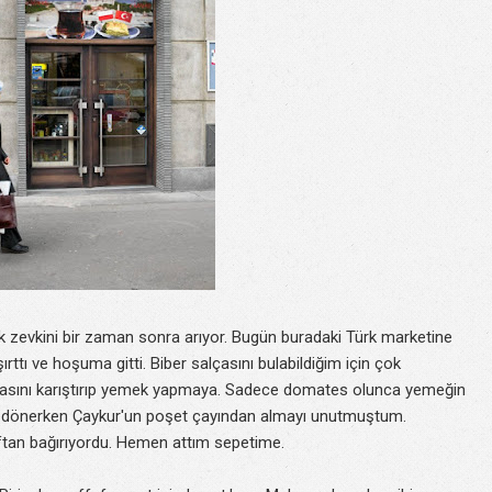
ak zevkini bir zaman sonra arıyor. Bugün buradaki Türk marketine
rttı ve hoşuma gitti. Biber salçasını bulabildiğim için çok
çasını karıştırıp yemek yapmaya. Sadece domates olunca yemeğin
den dönerken Çaykur'un poşet çayından almayı unutmuştum.
ftan bağırıyordu. Hemen attım sepetime.