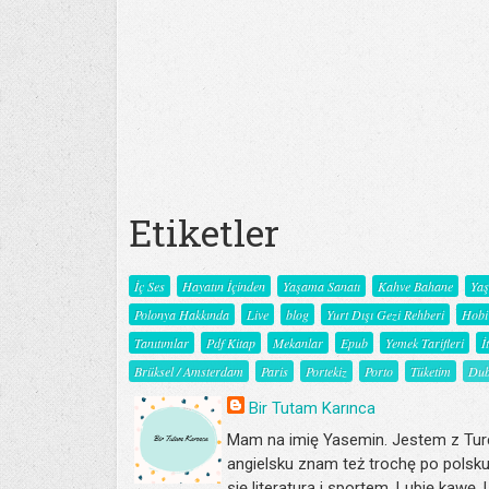
Etiketler
İç Ses
Hayatın İçinden
Yaşama Sanatı
Kahve Bahane
Ya
Polonya Hakkında
Live
blog
Yurt Dışı Gezi Rehberi
Hobi
Tanıtımlar
Pdf Kitap
Mekanlar
Epub
Yemek Tarifleri
İ
Brüksel / Amsterdam
Paris
Portekiz
Porto
Tüketim
Dub
Bir Tutam Karınca
Mam na imię Yasemin. Jestem z Turc
angielsku znam też trochę po polsku
się literaturą i sportem. Lubię kawę.