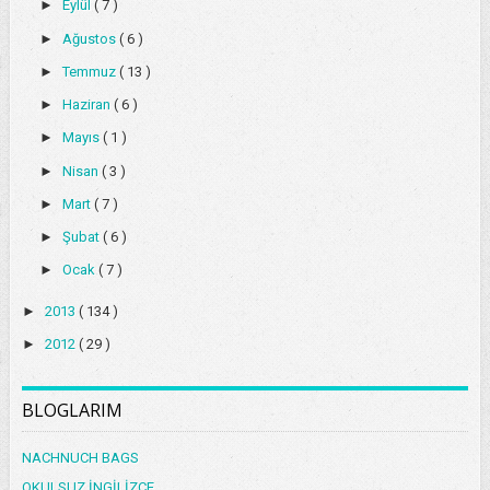
►
Eylül
( 7 )
►
Ağustos
( 6 )
►
Temmuz
( 13 )
►
Haziran
( 6 )
►
Mayıs
( 1 )
►
Nisan
( 3 )
►
Mart
( 7 )
►
Şubat
( 6 )
►
Ocak
( 7 )
►
2013
( 134 )
►
2012
( 29 )
BLOGLARIM
NACHNUCH BAGS
OKULSUZ İNGİLİZCE