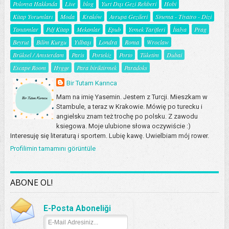
Polonya Hakkında
Live
blog
Yurt Dışı Gezi Rehberi
Hobi
Kitap Yorumları
Moda
Kraków
Avrupa Gezileri
Sinema - Tiyatro - Dizi
Tanıtımlar
Pdf Kitap
Mekanlar
Epub
Yemek Tarifleri
İtalya
Prag
Beyrut
Bilim Kurgu
Yılbaşı
Londra
Roma
Wroclaw
Brüksel / Amsterdam
Paris
Portekiz
Porto
Tüketim
Dubai
Escape Room
Hygge
Para biriktirmek
Paradoks
Bir Tutam Karınca
Mam na imię Yasemin. Jestem z Turcji. Mieszkam w
Stambule, a teraz w Krakowie. Mówię po turecku i
angielsku znam też trochę po polsku. Z zawodu
ksiegowa. Moje ulubione słowa oczywiście :)
Interesuję się literaturą i sportem. Lubię kawę. Uwielbiam mój rower.
Profilimin tamamını görüntüle
ABONE OL!
E-Posta Aboneliği