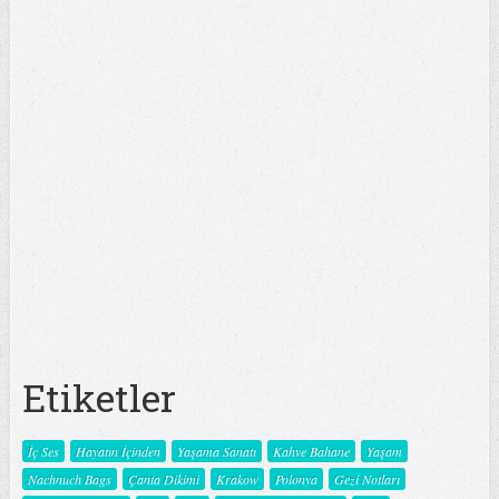
Etiketler
İç Ses
Hayatın İçinden
Yaşama Sanatı
Kahve Bahane
Yaşam
Nachnuch Bags
Çanta Dikimi
Krakow
Polonya
Gezi Notları