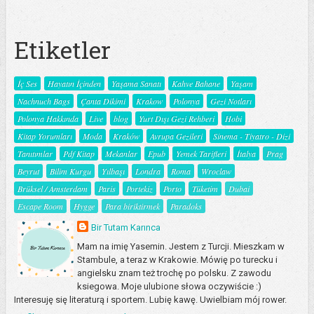
Etiketler
İç Ses
Hayatın İçinden
Yaşama Sanatı
Kahve Bahane
Yaşam
Nachnuch Bags
Çanta Dikimi
Krakow
Polonya
Gezi Notları
Polonya Hakkında
Live
blog
Yurt Dışı Gezi Rehberi
Hobi
Kitap Yorumları
Moda
Kraków
Avrupa Gezileri
Sinema - Tiyatro - Dizi
Tanıtımlar
Pdf Kitap
Mekanlar
Epub
Yemek Tarifleri
İtalya
Prag
Beyrut
Bilim Kurgu
Yılbaşı
Londra
Roma
Wroclaw
Brüksel / Amsterdam
Paris
Portekiz
Porto
Tüketim
Dubai
Escape Room
Hygge
Para biriktirmek
Paradoks
Bir Tutam Karınca
Mam na imię Yasemin. Jestem z Turcji. Mieszkam w
Stambule, a teraz w Krakowie. Mówię po turecku i
angielsku znam też trochę po polsku. Z zawodu
ksiegowa. Moje ulubione słowa oczywiście :)
Interesuję się literaturą i sportem. Lubię kawę. Uwielbiam mój rower.