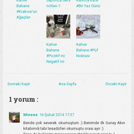
Kahve
Japonca ders
Karınca Kafe
Bahane
notları-1
#Bir Yaz Günü
#Krakow'un
Ağaçları
Kahve
Kahve
Bahane
Bahane #Püf
#Pozitif mi
Noktası
Negatif mi
Sonraki Kayıt
Ana Sayfa
Önceki Kayıt
1 yorum :
Mineee
16 Şubat 2014 17:37
Bende çok severek okumuştum :) Benimde ilk Sunay Akın
kitabımdı tabi tesadüfen okumuştu orası ayrı :)