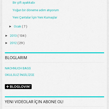
Bir çift ayakkabı
Yoğun bir döneme adım atıyorum
Yeni Çantalar İçin Yeni Kumaşlar
►
Ocak
( 7 )
►
2013
( 134 )
►
2012
( 29 )
BLOGLARIM
NACHNUCH BAGS
OKULSUZ İNGİLİZCE
YENI VIDEOLAR İÇIN ABONE OL!