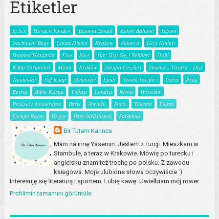
Etiketler
İç Ses
Hayatın İçinden
Yaşama Sanatı
Kahve Bahane
Yaşam
Nachnuch Bags
Çanta Dikimi
Krakow
Polonya
Gezi Notları
Polonya Hakkında
Live
blog
Yurt Dışı Gezi Rehberi
Hobi
Kitap Yorumları
Moda
Kraków
Avrupa Gezileri
Sinema - Tiyatro - Dizi
Tanıtımlar
Pdf Kitap
Mekanlar
Epub
Yemek Tarifleri
İtalya
Prag
Beyrut
Bilim Kurgu
Yılbaşı
Londra
Roma
Wroclaw
Brüksel / Amsterdam
Paris
Portekiz
Porto
Tüketim
Dubai
Escape Room
Hygge
Para biriktirmek
Paradoks
Bir Tutam Karınca
Mam na imię Yasemin. Jestem z Turcji. Mieszkam w
Stambule, a teraz w Krakowie. Mówię po turecku i
angielsku znam też trochę po polsku. Z zawodu
ksiegowa. Moje ulubione słowa oczywiście :)
Interesuję się literaturą i sportem. Lubię kawę. Uwielbiam mój rower.
Profilimin tamamını görüntüle