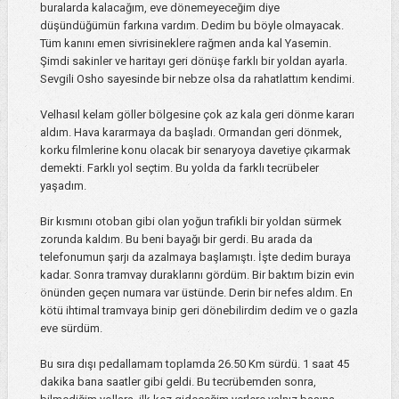
buralarda kalacağım, eve dönemeyeceğim diye
düşündüğümün farkına vardım. Dedim bu böyle olmayacak.
Tüm kanını emen sivrisineklere rağmen anda kal Yasemin.
Şimdi sakinler ve haritayı geri dönüşe farklı bir yoldan ayarla.
Sevgili Osho sayesinde bir nebze olsa da rahatlattım kendimi.
Velhasıl kelam göller bölgesine çok az kala geri dönme kararı
aldım. Hava kararmaya da başladı. Ormandan geri dönmek,
korku filmlerine konu olacak bir senaryoya davetiye çıkarmak
demekti. Farklı yol seçtim. Bu yolda da farklı tecrübeler
yaşadım.
Bir kısmını otoban gibi olan yoğun trafikli bir yoldan sürmek
zorunda kaldım. Bu beni bayağı bir gerdi. Bu arada da
telefonumun şarjı da azalmaya başlamıştı. İşte dedim buraya
kadar. Sonra tramvay duraklarını gördüm. Bir baktım bizin evin
önünden geçen numara var üstünde. Derin bir nefes aldım. En
kötü ihtimal tramvaya binip geri dönebilirdim dedim ve o gazla
eve sürdüm.
Bu sıra dışı pedallamam toplamda 26.50 Km sürdü. 1 saat 45
dakika bana saatler gibi geldi. Bu tecrübemden sonra,