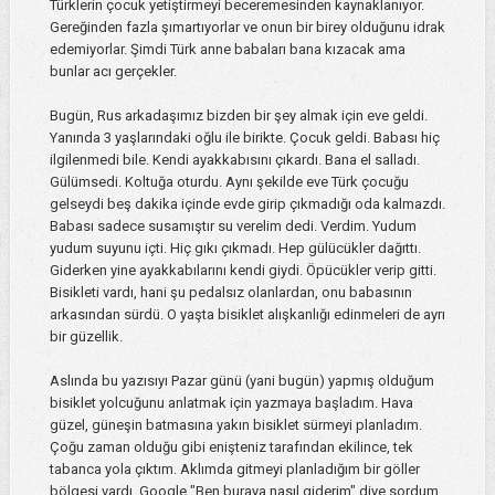
Türklerin çocuk yetiştirmeyi beceremesinden kaynaklanıyor.
Gereğinden fazla şımartıyorlar ve onun bir birey olduğunu idrak
edemiyorlar. Şimdi Türk anne babaları bana kızacak ama
bunlar acı gerçekler.
Bugün, Rus arkadaşımız bizden bir şey almak için eve geldi.
Yanında 3 yaşlarındaki oğlu ile birikte. Çocuk geldi. Babası hiç
ilgilenmedi bile. Kendi ayakkabısını çıkardı. Bana el salladı.
Gülümsedi. Koltuğa oturdu. Aynı şekilde eve Türk çocuğu
gelseydi beş dakika içinde evde girip çıkmadığı oda kalmazdı.
Babası sadece susamıştır su verelim dedi. Verdim. Yudum
yudum suyunu içti. Hiç gıkı çıkmadı. Hep gülücükler dağıttı.
Giderken yine ayakkabılarını kendi giydi. Öpücükler verip gitti.
Bisikleti vardı, hani şu pedalsız olanlardan, onu babasının
arkasından sürdü. O yaşta bisiklet alışkanlığı edinmeleri de ayrı
bir güzellik.
Aslında bu yazısıyı Pazar günü (yani bugün) yapmış olduğum
bisiklet yolcuğunu anlatmak için yazmaya başladım. Hava
güzel, güneşin batmasına yakın bisiklet sürmeyi planladım.
Çoğu zaman olduğu gibi enişteniz tarafından ekilince, tek
tabanca yola çıktım. Aklımda gitmeyi planladığım bir göller
bölgesi vardı. Google "Ben buraya nasıl giderim" diye sordum.