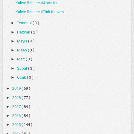
Kahve Bahane #Anda Kal
Kahve Bahane #Türk Kahvesi
►
Temmuz
( 3 )
►
Haziran
( 2 )
►
Mayıs
( 4 )
►
Nisan
( 3 )
►
Mart
( 3 )
►
Şubat
( 3 )
►
Ocak
( 3 )
►
2019
( 69 )
►
2018
( 77 )
►
2017
( 84 )
►
2016
( 84 )
►
2015
( 144 )
►
2014
( 81 )