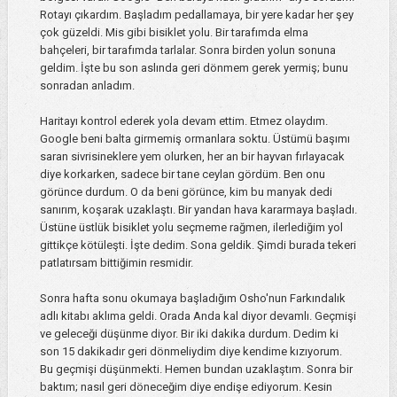
Rotayı çıkardım. Başladım pedallamaya, bir yere kadar her şey
çok güzeldi. Mis gibi bisiklet yolu. Bir tarafımda elma
bahçeleri, bir tarafımda tarlalar. Sonra birden yolun sonuna
geldim. İşte bu son aslında geri dönmem gerek yermiş; bunu
sonradan anladım.
Haritayı kontrol ederek yola devam ettim. Etmez olaydım.
Google beni balta girmemiş ormanlara soktu. Üstümü başımı
saran sivrisineklere yem olurken, her an bir hayvan fırlayacak
diye korkarken, sadece bir tane ceylan gördüm. Ben onu
görünce durdum. O da beni görünce, kim bu manyak dedi
sanırım, koşarak uzaklaştı. Bir yandan hava kararmaya başladı.
Üstüne üstlük bisiklet yolu seçmeme rağmen, ilerlediğim yol
gittikçe kötüleşti. İşte dedim. Sona geldik. Şimdi burada tekeri
patlatırsam bittiğimin resmidir.
Sonra hafta sonu okumaya başladığım Osho'nun Farkındalık
adlı kitabı aklıma geldi. Orada Anda kal diyor devamlı. Geçmişi
ve geleceği düşünme diyor. Bir iki dakika durdum. Dedim ki
son 15 dakikadır geri dönmeliydim diye kendime kızıyorum.
Bu geçmişi düşünmekti. Hemen bundan uzaklaştım. Sonra bir
baktım; nasıl geri döneceğim diye endişe ediyorum. Kesin