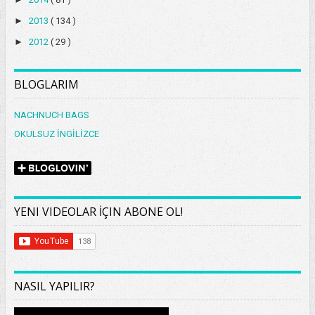
►
2013
( 134 )
►
2012
( 29 )
BLOGLARIM
NACHNUCH BAGS
OKULSUZ İNGİLİZCE
YENI VIDEOLAR İÇIN ABONE OL!
NASIL YAPILIR?