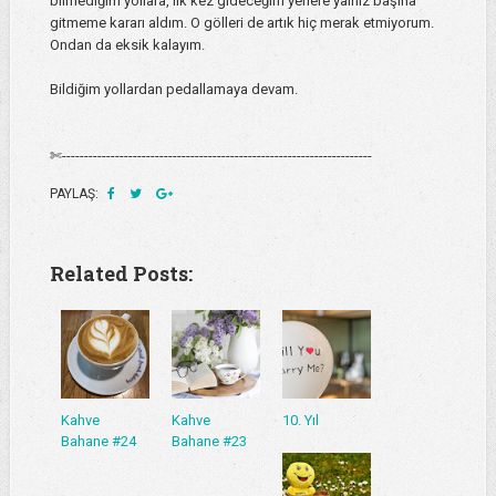
bilmediğim yollara, ilk kez gideceğim yerlere yalnız başına
gitmeme kararı aldım. O gölleri de artık hiç merak etmiyorum.
Ondan da eksik kalayım.
Bildiğim yollardan pedallamaya devam.
✄----------------------------------------------------------------------
PAYLAŞ:
Related Posts:
Kahve
Kahve
10. Yıl
Bahane #24
Bahane #23