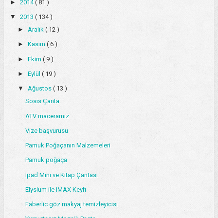
►
2014
( 81 )
▼
2013
( 134 )
►
Aralık
( 12 )
►
Kasım
( 6 )
►
Ekim
( 9 )
►
Eylül
( 19 )
▼
Ağustos
( 13 )
Sosis Çanta
ATV maceramız
Vize başvurusu
Pamuk Poğaçanın Malzemeleri
Pamuk poğaça
Ipad Mini ve Kitap Çantası
Elysium ile IMAX Keyfi
Faberlic göz makyaj temizleyicisi