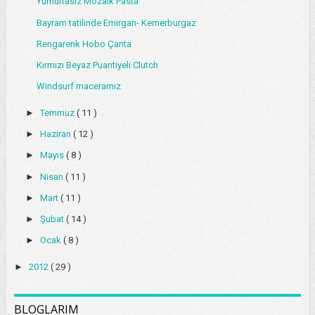
Yumurtasız Mozaik Pasta
Bayram tatilinde Emirgan- Kemerburgaz
Rengarenk Hobo Çanta
Kırmızı Beyaz Puantiyeli Clutch
Windsurf maceramız
►
Temmuz
( 11 )
►
Haziran
( 12 )
►
Mayıs
( 8 )
►
Nisan
( 11 )
►
Mart
( 11 )
►
Şubat
( 14 )
►
Ocak
( 8 )
►
2012
( 29 )
BLOGLARIM