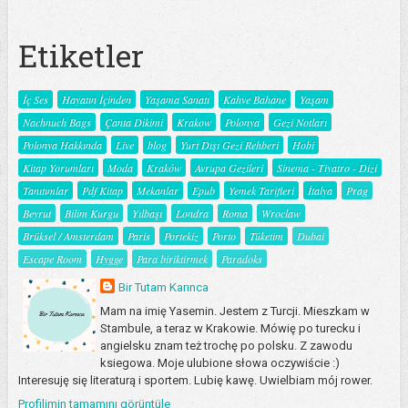
Etiketler
İç Ses
Hayatın İçinden
Yaşama Sanatı
Kahve Bahane
Yaşam
Nachnuch Bags
Çanta Dikimi
Krakow
Polonya
Gezi Notları
Polonya Hakkında
Live
blog
Yurt Dışı Gezi Rehberi
Hobi
Kitap Yorumları
Moda
Kraków
Avrupa Gezileri
Sinema - Tiyatro - Dizi
Tanıtımlar
Pdf Kitap
Mekanlar
Epub
Yemek Tarifleri
İtalya
Prag
Beyrut
Bilim Kurgu
Yılbaşı
Londra
Roma
Wroclaw
Brüksel / Amsterdam
Paris
Portekiz
Porto
Tüketim
Dubai
Escape Room
Hygge
Para biriktirmek
Paradoks
Bir Tutam Karınca
Mam na imię Yasemin. Jestem z Turcji. Mieszkam w
Stambule, a teraz w Krakowie. Mówię po turecku i
angielsku znam też trochę po polsku. Z zawodu
ksiegowa. Moje ulubione słowa oczywiście :)
Interesuję się literaturą i sportem. Lubię kawę. Uwielbiam mój rower.
Profilimin tamamını görüntüle